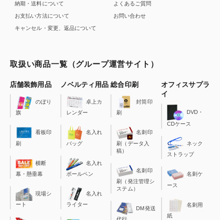
納期・送料について
よくあるご質問
お支払い方法について
お問い合わせ
キャンセル・変更、返品について
取扱い商品一覧（グループ運営サイト）
店舗装飾用品
ノベルティ用品
総合印刷
オフィスサプラ
イ
のぼり
卓上カ
封筒印
DVD・
旗
レンダー
刷
CDケース
看板印
名入れ
名刺印
刷
バッグ
刷（データ入
ネック
稿）
ストラップ
横断
名入れ
名刺印
幕・懸垂幕
ボールペン
名刺ケ
刷（発注管理シ
ース
ステム）
現場シ
名入れ
ート
ライター
名刺用
DM発送
紙
代行