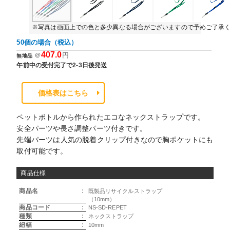
※写真は画面上での色と多少異なる場合がございますので予めご了承
50個の場合（税込）
407.0
＠
円
無地品
午前中の受付完了で2-3日後発送
価格表はこちら
ペットボトルから作られたエコなネックストラップです。
安全パーツや長さ調整パーツ付きです。
先端パーツは人気の脱着クリップ付きなので胸ポケットにも
取付可能です。
商品仕様
商品名
:
既製品リサイクルストラップ
（10mm）
商品コード
:
NS-SD-REPET
種類
:
ネックストラップ
紐幅
:
10mm