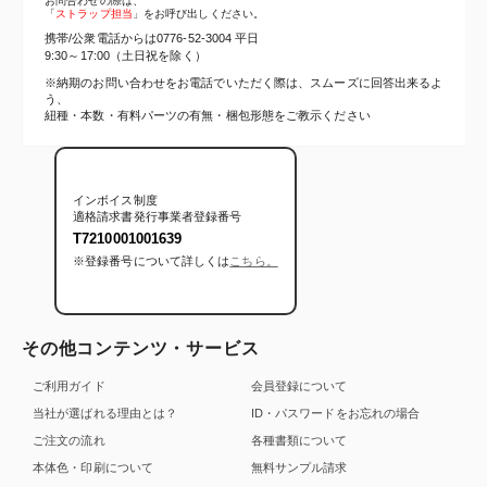
お問合わせの際は、
「
ストラップ担当
」をお呼び出しください。
携帯/公衆電話からは
0776-52-3004
平日
9:30～17:00（土日祝を除く）
※納期のお問い合わせをお電話でいただく際は、スムーズに回答出来るよ
う、
紐種・本数・有料パーツの有無・梱包形態をご教示ください
インボイス制度
適格請求書発行事業者登録番号
T7210001001639
※登録番号について詳しくは
こちら。
その他コンテンツ・サービス
ご利用ガイド
会員登録について
当社が選ばれる理由とは？
ID・パスワードをお忘れの場合
ご注文の流れ
各種書類について
本体色・印刷について
無料サンプル請求