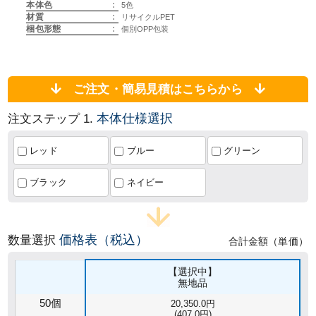
本体色
:
5色
材質
:
リサイクルPET
梱包形態
:
個別OPP包装
ご注文・簡易見積はこちらから
本体仕様選択
注文ステップ 1.
レッド
ブルー
グリーン
ブラック
ネイビー
価格表（税込）
数量選択
合計金額（単価）
【選択中】
無地品
50個
20,350.0円
(407.0円)