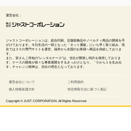
運営会社：
ジャストコーポレーションは、総合印刷、店舗装飾品やノベルティ商品の開発を手
がけております。今日生活の一部となった「ネット通販」にいち早く取り組み、現
在では３０の専門サイトを運営、福井から全国のお客様へ商品を供給しておりま
す。
また、皆さんご存知の”レンタルケース”は、当社が開発し特許を保持しておりま
す。ケースの開発が様々な事業展開をするきっかけとなり、「０から１を生み出
す」チャレンジ精神は、当社の理念となっております。
運営会社について
ご利用規約
個人情報保護方針
特定商取引法に基づく表記
Copyright © JUST CORPORATION. All Rights Reserved.