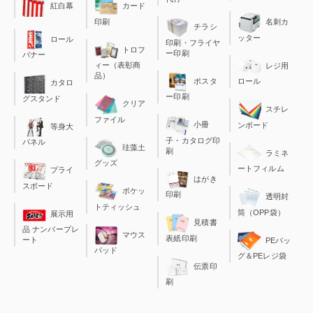
カード
紅白幕
印刷
名刺カ
チラシ
ッター
ロール
印刷・フライヤ
トロフ
ー印刷
バナー
ィー（表彰商
レジ用
品）
ポスタ
ロール
カタロ
ー印刷
グスタンド
クリア
スチレ
ファイル
小冊
ンボード
等身大
子・カタログ印
パネル
珪藻土
刷
ラミネ
グッズ
ートフィルム
プライ
はがき
スボード
ポケッ
印刷
透明封
トティッシュ
筒（OPP袋）
展示用
見積書
品 ナンバープレ
マウス
表紙印刷
ート
PEバッ
パッド
グ＆PEレジ袋
伝票印
刷