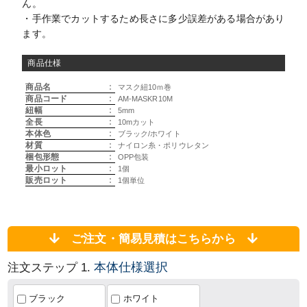
ん。
・手作業でカットするため長さに多少誤差がある場合があり
ます。
商品仕様
商品名
:
マスク紐10ｍ巻
商品コード
:
AM-MASKR10M
紐幅
:
5mm
全長
:
10mカット
本体色
:
ブラック/ホワイト
材質
:
ナイロン糸・ポリウレタン
梱包形態
:
OPP包装
最小ロット
:
1個
販売ロット
:
1個単位
ご注文・簡易見積はこちらから
本体仕様選択
注文ステップ 1.
ブラック
ホワイト