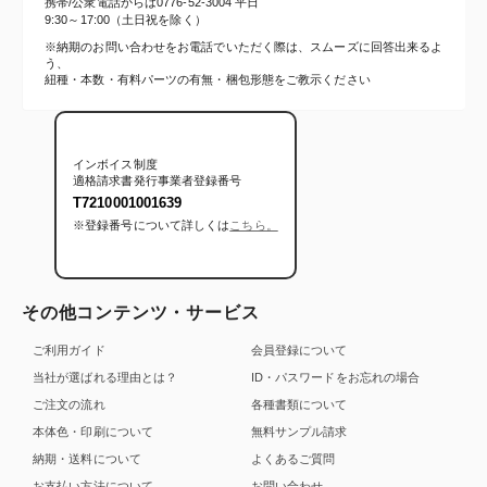
携帯/公衆電話からは
0776-52-3004
平日
9:30～17:00（土日祝を除く）
※納期のお問い合わせをお電話でいただく際は、スムーズに回答出来るよ
う、
紐種・本数・有料パーツの有無・梱包形態をご教示ください
インボイス制度
適格請求書発行事業者登録番号
T7210001001639
※登録番号について詳しくは
こちら。
その他コンテンツ・サービス
ご利用ガイド
会員登録について
当社が選ばれる理由とは？
ID・パスワードをお忘れの場合
ご注文の流れ
各種書類について
本体色・印刷について
無料サンプル請求
納期・送料について
よくあるご質問
お支払い方法について
お問い合わせ