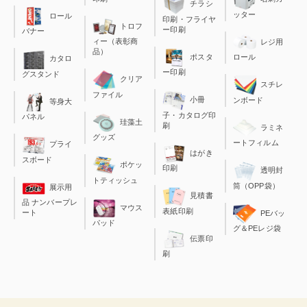
チラシ
ッター
ロール
印刷・フライヤ
トロフ
ー印刷
バナー
ィー（表彰商
レジ用
品）
ポスタ
ロール
カタロ
ー印刷
グスタンド
クリア
スチレ
ファイル
小冊
ンボード
等身大
子・カタログ印
パネル
珪藻土
刷
ラミネ
グッズ
ートフィルム
プライ
はがき
スボード
ポケッ
印刷
透明封
トティッシュ
筒（OPP袋）
展示用
見積書
品 ナンバープレ
マウス
表紙印刷
ート
PEバッ
パッド
グ＆PEレジ袋
伝票印
刷