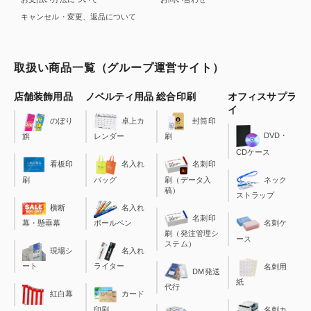
キャンセル・変更、返品について
取扱い商品一覧（グループ運営サイト）
店舗装飾用品
ノベルティ用品
総合印刷
オフィスサプラ
イ
のぼり
卓上カ
封筒印
DVD・
旗
レンダー
刷
CDケース
看板印
名入れ
名刺印
刷
バッグ
刷（データ入
ネック
稿）
ストラップ
横断
名入れ
名刺印
幕・懸垂幕
ボールペン
名刺ケ
刷（発注管理シ
ース
ステム）
現場シ
名入れ
ート
ライター
名刺用
DM発送
紙
代行
カード
紅白幕
印刷
名刺カ