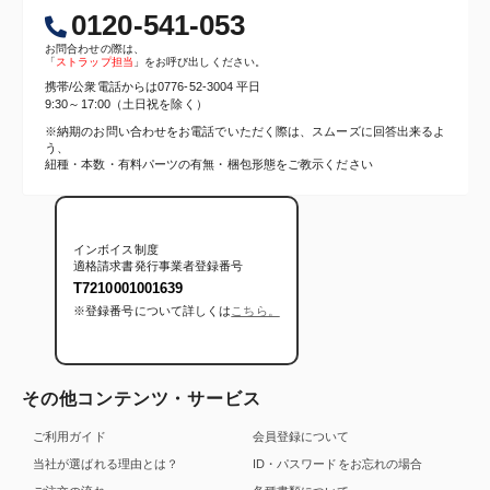
0120-541-053
お問合わせの際は、
「
ストラップ担当
」をお呼び出しください。
携帯/公衆電話からは
0776-52-3004
平日
9:30～17:00（土日祝を除く）
※納期のお問い合わせをお電話でいただく際は、スムーズに回答出来るよ
う、
紐種・本数・有料パーツの有無・梱包形態をご教示ください
インボイス制度
適格請求書発行事業者登録番号
T7210001001639
※登録番号について詳しくは
こちら。
その他コンテンツ・サービス
ご利用ガイド
会員登録について
当社が選ばれる理由とは？
ID・パスワードをお忘れの場合