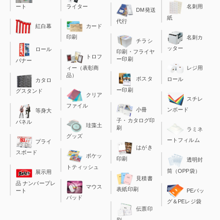
ート
ライター
名刺用
DM発送
紙
代行
カード
紅白幕
印刷
名刺カ
チラシ
ッター
ロール
印刷・フライヤ
トロフ
ー印刷
バナー
ィー（表彰商
レジ用
品）
ポスタ
ロール
カタロ
ー印刷
グスタンド
クリア
スチレ
ファイル
小冊
ンボード
等身大
子・カタログ印
パネル
珪藻土
刷
ラミネ
グッズ
ートフィルム
プライ
はがき
スボード
ポケッ
印刷
透明封
トティッシュ
筒（OPP袋）
展示用
見積書
品 ナンバープレ
マウス
表紙印刷
ート
PEバッ
パッド
グ＆PEレジ袋
伝票印
刷