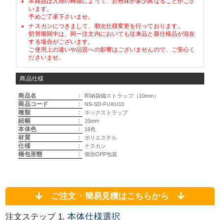
本商品は入荷の時期によって、お色味が多少異なることがござ
います。
予めご了承下さいませ。
ナスカンにつきまして、順次仕様変更を行っております。
切替期間中は、同一注文内においても従来品と新仕様品が混在
する場合がございます。
ご使用上の違いや品質への影響はございませんので、ご安心く
ださいませ。
商品仕様
商品名
:
即納袋織ストラップ（10mm）
商品コード
:
NS-SD-FUKU10
種類
:
ネックストラップ
紐幅
:
10mm
本体色
:
16色
材質
:
ポリエステル
仕様
:
ナスカン
梱包形態
:
個別OPP包装
ご注文・簡易見積はこちらから
本体仕様選択
注文ステップ 1.