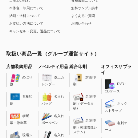
ご注文の流れ
各種書類について
本体色・印刷について
無料サンプル請求
納期・送料について
よくあるご質問
お支払い方法について
お問い合わせ
キャンセル・変更、返品について
取扱い商品一覧（グループ運営サイト）
店舗装飾用品
ノベルティ用品
総合印刷
オフィスサプラ
イ
のぼり
卓上カ
封筒印
DVD・
旗
レンダー
刷
CDケース
看板印
名入れ
名刺印
刷
バッグ
刷（データ入
ネック
稿）
ストラップ
横断
名入れ
名刺印
幕・懸垂幕
ボールペン
名刺ケ
刷（発注管理シ
ース
ステム）
現場シ
名入れ