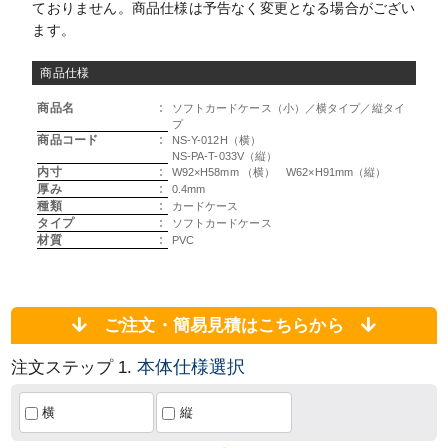
ておりません。商品仕様は予告なく変更となる場合がござい
ます。
商品仕様
商品名
:
ソフトカードケース（小）／横タイプ／縦タイ
プ
商品コード
:
NS-Y-012H（横）
NS-PA-T-033V（縦）
内寸
:
W92×H58mm （横） W62×H91mm（縦）
厚み
:
0.4mm
種類
:
カードケース
タイプ
:
ソフトカードケース
材質
:
PVC
ご注文・簡易見積はこちらから
本体仕様選択
注文ステップ 1.
横
縦