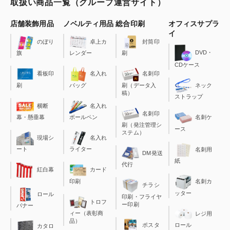
取扱い商品一覧（グループ運営サイト）
店舗装飾用品
ノベルティ用品
総合印刷
オフィスサプラ
イ
のぼり
卓上カ
封筒印
DVD・
旗
レンダー
刷
CDケース
看板印
名入れ
名刺印
刷
バッグ
刷（データ入
ネック
稿）
ストラップ
横断
名入れ
名刺印
幕・懸垂幕
ボールペン
名刺ケ
刷（発注管理シ
ース
ステム）
現場シ
名入れ
ート
ライター
名刺用
DM発送
紙
代行
カード
紅白幕
印刷
名刺カ
チラシ
ッター
ロール
印刷・フライヤ
トロフ
ー印刷
バナー
ィー（表彰商
レジ用
品）
ポスタ
ロール
カタロ