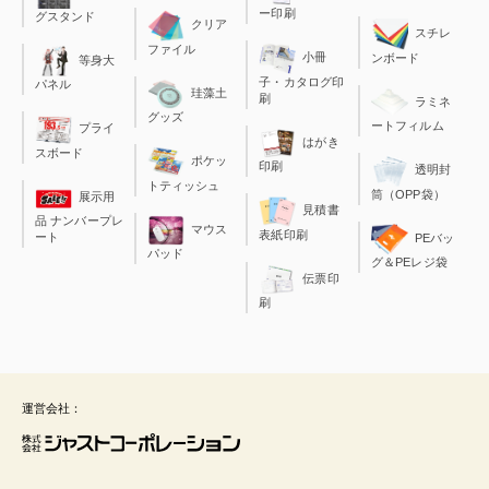
ー印刷
グスタンド
クリア
スチレ
ファイル
小冊
ンボード
等身大
子・カタログ印
パネル
珪藻土
刷
ラミネ
グッズ
ートフィルム
プライ
はがき
スボード
ポケッ
印刷
透明封
トティッシュ
筒（OPP袋）
展示用
見積書
品 ナンバープレ
マウス
表紙印刷
ート
PEバッ
パッド
グ＆PEレジ袋
伝票印
刷
運営会社：