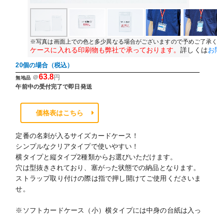
※写真は画面上での色と多少異なる場合がございますので予めご了承
ケースに入れる印刷物も弊社で承っております。
詳しくは
お
20個の場合（税込）
63.8
＠
円
無地品
午前中の受付完了で即日発送
価格表はこちら
定番の名刺が入るサイズカードケース！
シンプルなクリアタイプで使いやすい！
横タイプと縦タイプ2種類からお選びいただけます。
穴は型抜きされており、塞がった状態での納品となります。
ストラップ取り付けの際は指で押し開けてご使用くださいま
せ。
※ソフトカードケース（小）横タイプには中身の台紙は入っ