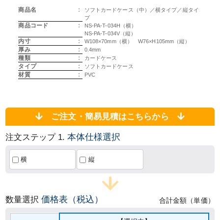
商品名
:
ソフトカードケース（中）／横タイプ／縦タイ
プ
商品コード
:
NS-PA-T-034H（横）
NS-PA-T-034V（縦）
内寸
:
W108×70mm（横） W76×H105mm（縦）
厚み
:
0.4mm
種類
:
カードケース
タイプ
:
ソフトカードケース
材質
:
PVC
ご注文・簡易見積はこちらから
本体仕様選択
注文ステップ 1.
横
縦
価格表（税込）
数量選択
合計金額（単価）