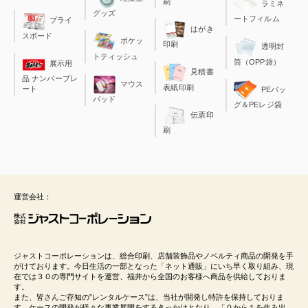
刷
ラミネ
グッズ
ートフィルム
プライ
はがき
スボード
ポケッ
印刷
透明封
トティッシュ
筒（OPP袋）
展示用
見積書
品 ナンバープレ
マウス
表紙印刷
ート
PEバッ
パッド
グ＆PEレジ袋
伝票印
刷
運営会社：
ジャストコーポレーションは、総合印刷、店舗装飾品やノベルティ商品の開発を手
がけております。今日生活の一部となった「ネット通販」にいち早く取り組み、現
在では３０の専門サイトを運営、福井から全国のお客様へ商品を供給しておりま
す。
また、皆さんご存知の”レンタルケース”は、当社が開発し特許を保持しておりま
す。ケースの開発が様々な事業展開をするきっかけとなり、「０から１を生み出