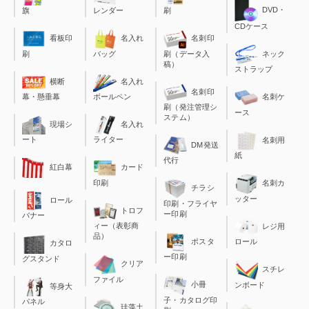
DVD・
旗
レンダー
刷
CDケース
看板印
名入れ
名刺印
刷
バッグ
刷（データ入
ネック
稿）
ストラップ
横断
名入れ
名刺印
幕・懸垂幕
ボールペン
名刺ケ
刷（発注管理シ
ース
ステム）
現場シ
名入れ
ート
ライター
名刺用
DM発送
紙
代行
カード
紅白幕
印刷
名刺カ
チラシ
ッター
ロール
印刷・フライヤ
トロフ
ー印刷
バナー
ィー（表彰商
レジ用
品）
ポスタ
ロール
カタロ
ー印刷
グスタンド
クリア
スチレ
ファイル
小冊
ンボード
等身大
子・カタログ印
パネル
珪藻土