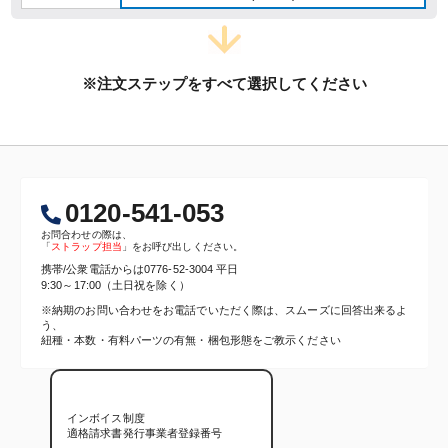
※注文ステップをすべて選択してください
0120-541-053
お問合わせの際は、
「
ストラップ担当
」をお呼び出しください。
携帯/公衆電話からは
0776-52-3004
平日
9:30～17:00（土日祝を除く）
※納期のお問い合わせをお電話でいただく際は、スムーズに回答出来るよ
う、
紐種・本数・有料パーツの有無・梱包形態をご教示ください
インボイス制度
適格請求書発行事業者登録番号