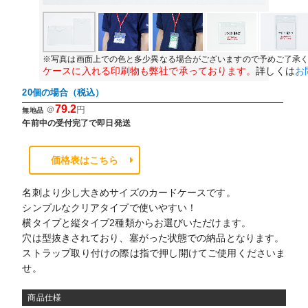
※写真は画面上での色と多少異なる場合がございますので予めご了承
ケースに入れる印刷物も弊社で承っております。
詳しくは
お
20個の場合（税込）
79.2
＠
円
無地品
午前中の受付完了で即日発送
価格表はこちら
名刺より少し大きめサイズのカードケースです。
シンプルなクリアタイプで使いやすい！
横タイプと縦タイプ2種類からお選びいただけます。
穴は型抜きされており、塞がった状態での納品となります。
ストラップ取り付けの際は指で押し開けてご使用くださいま
せ。
商品仕様