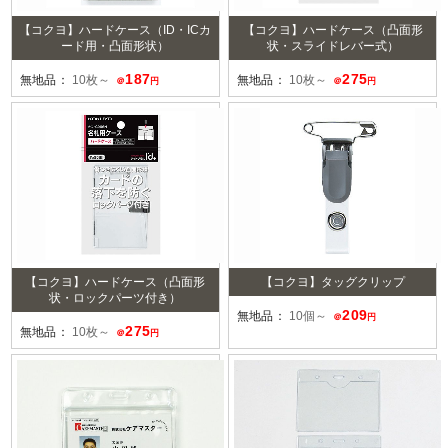
【コクヨ】ハードケース（ID・ICカ
【コクヨ】ハードケース（凸面形
ード用・凸面形状）
状・スライドレバー式）
187
275
無地品：
10枚～
無地品：
10枚～
＠
円
＠
円
【コクヨ】ハードケース（凸面形
【コクヨ】タッグクリップ
状・ロックパーツ付き）
209
無地品：
10個～
＠
円
275
無地品：
10枚～
＠
円