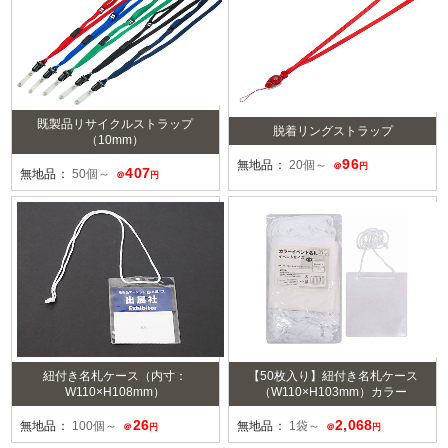
既製品リサイクルストラップ
脱着リングストラップ
（10mm）
96
無地品：
20個～
＠
円
407
無地品：
50個～
＠
円
紐付き名札ケース（内寸：
【50枚入り】紐付き名札ケース
W110×H108mm）
（W110×H103mm）カラー
26
2,068
無地品：
100個～
無地品：
1袋～
＠
円
＠
円