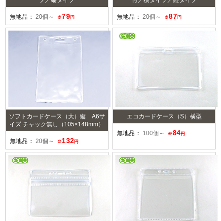
79
87
無地品：
20個～
無地品：
20個～
＠
円
＠
円
ソフトカードケース（大）縦 A6サ
エコカードケース（S）横型
イズ チャック無し（105×148mm）
84
無地品：
100個～
＠
円
132
無地品：
20個～
＠
円