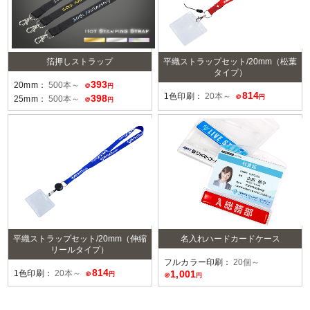
箔押しストラップ
平織ストラップセット/20mm（松葉
タイプ）
393
20mm：
500本～
＠
円
814
1色印刷：
20本～
398
＠
円
25mm：
500本～
＠
円
平織ストラップセット/20mm（伸縮
名入れハードカードケース
リールタイプ）
フルカラー印刷：
20個～
814
1色印刷：
20本～
1,001
＠
円
＠
円