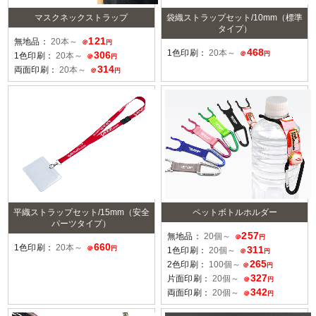
マスクネックストラップ
袋織ストラップセット/10mm（標準
タイプ）
121
無地品：
20本～
＠
円
468
1色印刷：
20本～
306
＠
円
1色印刷：
20本～
＠
円
314
両面印刷：
20本～
＠
円
平織ストラップセット/15mm（安全
ペットボトルホルダー
パーツタイプ）
257
無地品：
20個～
＠
円
660
1色印刷：
20本～
311
＠
円
1色印刷：
20個～
＠
円
265
2色印刷：
100個～
＠
円
327
片面印刷：
20個～
＠
円
342
両面印刷：
20個～
＠
円