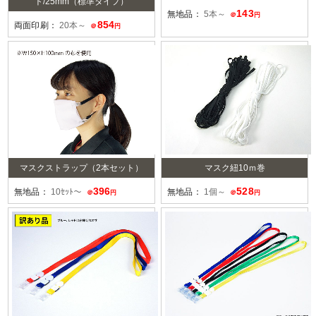
ト/25mm（標準タイプ）
143
無地品：
5本～
＠
円
854
両面印刷：
20本～
＠
円
マスクストラップ（2本セット）
マスク紐10ｍ巻
396
528
無地品：
10ｾｯﾄ～
無地品：
1個～
＠
円
＠
円