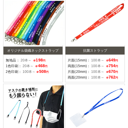
オリジナル袋織ネックストラップ
抗菌ストラップ
198
649
無地品：
20本～
片面(15mm)：
100本～
＠
円
＠
円
468
754
1色印刷：
20本～
両面(15mm)：
100本～
＠
円
＠
円
508
670
2色印刷：
100本～
片面(20mm)：
100本～
＠
円
＠
円
762
両面(20mm)：
100本～
＠
円