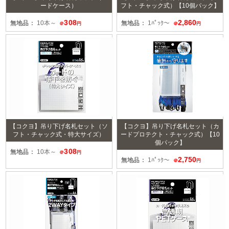
ードケース）
フト・チャック式）【10個パック】
308
2,860
無地品：
10本～
無地品：
1ﾊﾟｯｸ～
＠
円
＠
円
【コクヨ】吊り下げ名札セット（ソ
【コクヨ】吊り下げ名札セット（カ
フト・チャック式・特大サイズ）
ードプロテクト・チャック式）【10
個パック】
308
無地品：
10本～
＠
円
2,750
無地品：
1ﾊﾟｯｸ～
＠
円