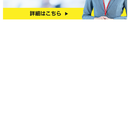
0120-541-053
お問合わせの際は、
「
ストラップ担当
」をお呼び出しください。
携帯/公衆電話からは
0776-52-3004
平日
9:30～17:00（土日祝を除く）
※納期のお問い合わせをお電話でいただく際は、スムーズに回答出来るよ
う、
紐種・本数・有料パーツの有無・梱包形態をご教示ください
インボイス制度
適格請求書発行事業者登録番号
T7210001001639
※登録番号について詳しくは
こちら。