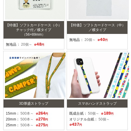
【特価】ソフトカードケース（小）
【特価】ソフトカードケース（中）
チャック付／横タイプ
／横タイプ
（56×89mm）
40
無地品：
20個～
＠
円
48
無地品：
20個～
＠
円
3D厚盛ストラップ
スマホハンドストラップ
264
189
15mm：
500本～
既成台紙：
50個～
＠
円
＠
円
270
20mm：
500本～
オリジナル台紙：
50個～
＠
円
437
275
25mm：
500本～
＠
円
＠
円