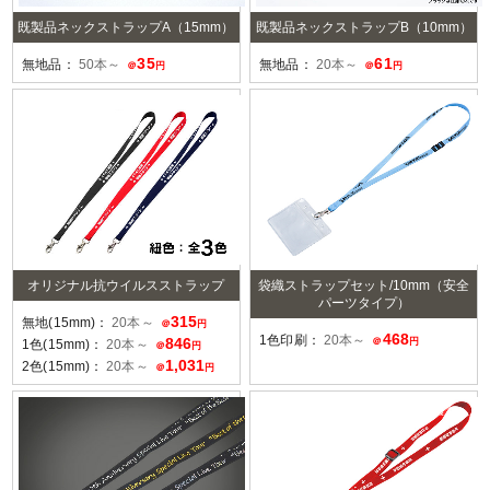
既製品ネックストラップA（15mm）
既製品ネックストラップB（10mm）
35
61
無地品：
50本～
無地品：
20本～
＠
円
＠
円
オリジナル抗ウイルスストラップ
袋織ストラップセット/10mm（安全
パーツタイプ）
315
無地(15mm)：
20本～
＠
円
468
1色印刷：
20本～
846
＠
円
1色(15mm)：
20本～
＠
円
1,031
2色(15mm)：
20本～
＠
円