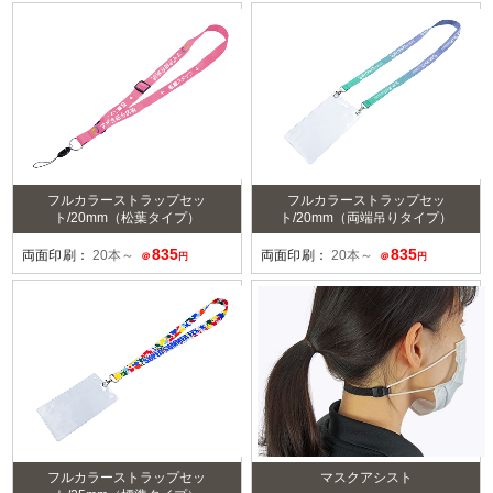
フルカラーストラップセッ
フルカラーストラップセッ
ト/20mm（松葉タイプ）
ト/20mm（両端吊りタイプ）
835
835
両面印刷：
20本～
両面印刷：
20本～
＠
円
＠
円
フルカラーストラップセッ
マスクアシスト