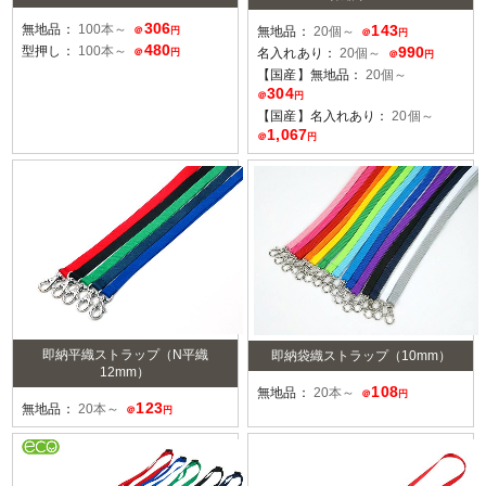
306
143
無地品：
100本～
無地品：
20個～
＠
円
＠
円
480
990
型押し：
100本～
名入れあり：
20個～
＠
円
＠
円
【国産】無地品：
20個～
304
＠
円
【国産】名入れあり：
20個～
1,067
＠
円
即納平織ストラップ（N平織
即納袋織ストラップ（10mm）
12mm）
108
無地品：
20本～
＠
円
123
無地品：
20本～
＠
円