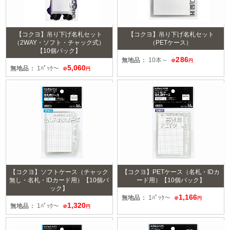
【コクヨ】吊り下げ名札セット
【コクヨ】吊り下げ名札セット
（2WAY・ソフト・チャック式）
（PETケース）
【10個パック】
286
無地品：
10本～
＠
円
5,060
無地品：
1ﾊﾟｯｸ～
＠
円
【コクヨ】ソフトケース（チャック
【コクヨ】PETケース（名札・IDカ
無し・名札・IDカード用）【10個パ
ード用）【10個パック】
ック】
1,166
無地品：
1ﾊﾟｯｸ～
＠
円
1,320
無地品：
1ﾊﾟｯｸ～
＠
円