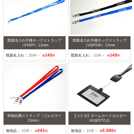
既製名入れ平織ネックストラップ
既製名入れ平織ネックストラップ
（STAFF）12mm
（VISITOR）12mm
143
143
既製名入れ：
20本～
既製名入れ：
20本～
＠
円
＠
円
即納抗菌ストラップ（フルカラー
【コクヨ】ネームカードホルダー
15mm）
〈HUBSTYLE〉
261
5,500
無地品：
10本～
無地品：
10本～
＠
円
＠
円