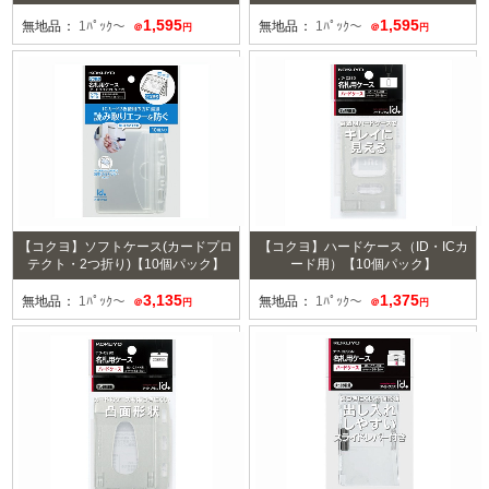
1,595
1,595
無地品：
1ﾊﾟｯｸ～
無地品：
1ﾊﾟｯｸ～
＠
円
＠
円
【コクヨ】ソフトケース(カードプロ
【コクヨ】ハードケース（ID・ICカ
テクト・2つ折り)【10個パック】
ード用）【10個パック】
3,135
1,375
無地品：
1ﾊﾟｯｸ～
無地品：
1ﾊﾟｯｸ～
＠
円
＠
円