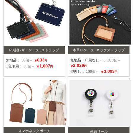
PU製レザーケース+ストラップ
本革IDケース+ネックストラップ
633
無地品：
50個～
無地品（印刷なし）：
100個～
＠
円
2,926
1,007
1色印刷：
50個～
＠
円
＠
円
3,003
型押し：
100個～
＠
円
スマホネックポーチ
伸縮リール