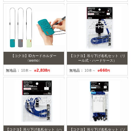
【コクヨ】IDカードホルダー
【コクヨ】吊り下げ名札セット（リ
〈wemo〉
ール式・ハードケース）
2,838
660
無地品：
10本～
無地品：
10本～
＠
円
＠
円
【コクヨ】吊り下げ名札セット（ハ
【コクヨ】吊り下げ名札セット（ソ