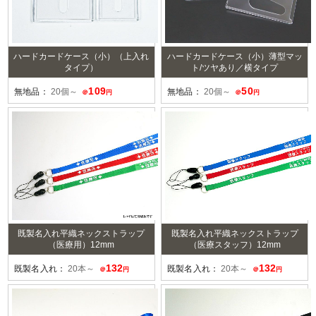
ハードカードケース（小）（上入れ
ハードカードケース（小）薄型マッ
タイプ）
ト/ツヤあり／横タイプ
109
50
無地品：
20個～
無地品：
20個～
＠
円
＠
円
既製名入れ平織ネックストラップ
既製名入れ平織ネックストラップ
（医療用）12mm
（医療スタッフ）12mm
132
132
既製名入れ：
20本～
既製名入れ：
20本～
＠
円
＠
円