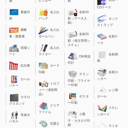
DVD・
旗
レンダー
刷
CDケース
看板印
名入れ
名刺印
刷
バッグ
刷（データ入
ネック
稿）
ストラップ
横断
名入れ
名刺印
幕・懸垂幕
ボールペン
名刺ケ
刷（発注管理シ
ース
ステム）
現場シ
名入れ
ート
ライター
名刺用
DM発送
紙
代行
カード
紅白幕
印刷
名刺カ
チラシ
ッター
ロール
印刷・フライヤ
トロフ
ー印刷
バナー
ィー（表彰商
レジ用
品）
ポスタ
ロール
カタロ
ー印刷
グスタンド
クリア
スチレ
ファイル
小冊
ンボード
等身大
子・カタログ印
パネル
珪藻土
刷
ラミネ