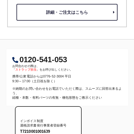
詳細・ご注文はこちら
0120-541-053
お問合わせの際は、
「
ストラップ担当
」をお呼び出しください。
携帯/公衆電話からは
0776-52-3004
平日
9:30～17:00（土日祝を除く）
※納期のお問い合わせをお電話でいただく際は、スムーズに回答出来るよ
う、
紐種・本数・有料パーツの有無・梱包形態をご教示ください
インボイス制度
適格請求書発行事業者登録番号
T7210001001639