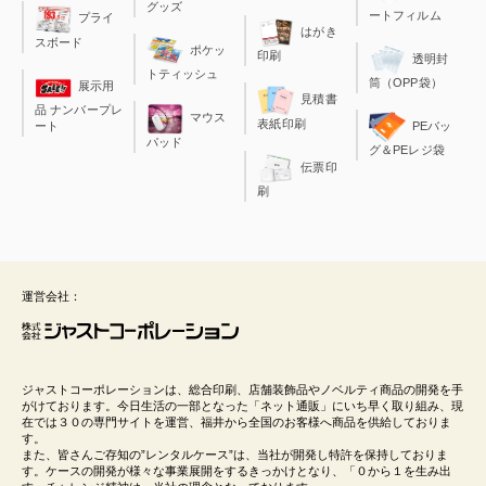
グッズ
ートフィルム
プライ
はがき
スボード
ポケッ
印刷
透明封
トティッシュ
筒（OPP袋）
展示用
見積書
品 ナンバープレ
マウス
表紙印刷
ート
PEバッ
パッド
グ＆PEレジ袋
伝票印
刷
運営会社：
ジャストコーポレーションは、総合印刷、店舗装飾品やノベルティ商品の開発を手
がけております。今日生活の一部となった「ネット通販」にいち早く取り組み、現
在では３０の専門サイトを運営、福井から全国のお客様へ商品を供給しておりま
す。
また、皆さんご存知の”レンタルケース”は、当社が開発し特許を保持しておりま
す。ケースの開発が様々な事業展開をするきっかけとなり、「０から１を生み出