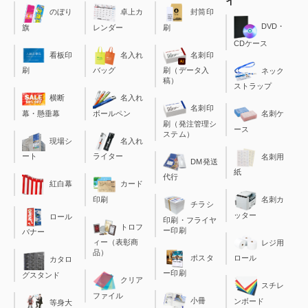
イ
のぼり
卓上カ
封筒印
DVD・
旗
レンダー
刷
CDケース
看板印
名入れ
名刺印
刷
バッグ
刷（データ入
ネック
稿）
ストラップ
横断
名入れ
名刺印
幕・懸垂幕
ボールペン
名刺ケ
刷（発注管理シ
ース
ステム）
現場シ
名入れ
ート
ライター
名刺用
DM発送
紙
代行
カード
紅白幕
印刷
名刺カ
チラシ
ッター
ロール
印刷・フライヤ
トロフ
ー印刷
バナー
ィー（表彰商
レジ用
品）
ポスタ
ロール
カタロ
ー印刷
グスタンド
クリア
スチレ
ファイル
小冊
ンボード
等身大