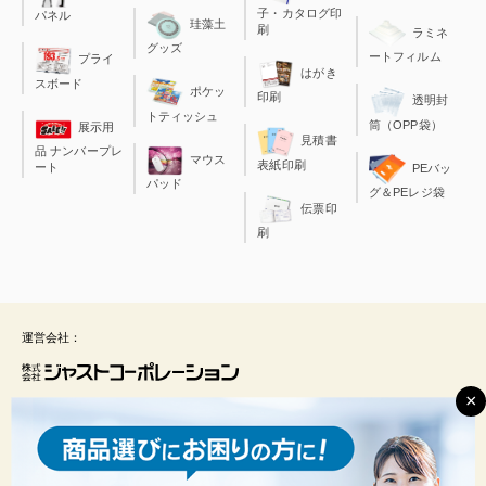
子・カタログ印
パネル
珪藻土
刷
ラミネ
グッズ
ートフィルム
プライ
はがき
スボード
ポケッ
印刷
透明封
トティッシュ
筒（OPP袋）
展示用
見積書
品 ナンバープレ
マウス
表紙印刷
ート
PEバッ
パッド
グ＆PEレジ袋
伝票印
刷
運営会社：
×
ジャストコーポレーションは、総合印刷、店舗装飾品やノベルティ商品の開発を手
がけております。今日生活の一部となった「ネット通販」にいち早く取り組み、現
在では３０の専門サイトを運営、福井から全国のお客様へ商品を供給しておりま
す。