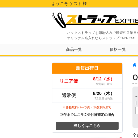
ようこそ ゲスト 様
ネックストラップを印刷込みで最短翌営業日
オリジナル名入れならストラップEXPRESS
商品一覧
価格一覧
最短出荷日
8/12（水）
リニア便
翌営業日発送
8/20（木）
通常便
7営業日後発送
※各種無料パーツ内・本数制限有り
正午までにご注文受付日確定の場合
詳しくはこちら
全