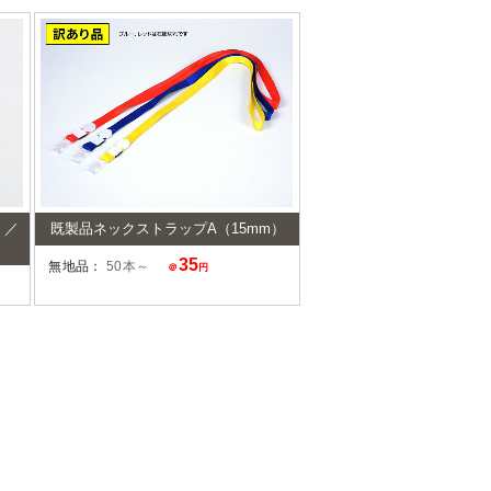
）／
既製品ネックストラップA（15mm）
35
無地品：
50本～
＠
円