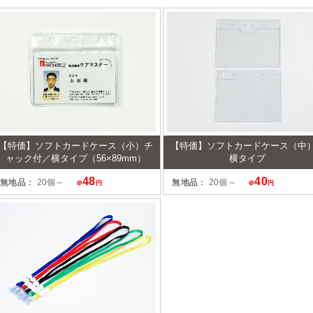
【特価】ソフトカードケース（小）チ
【特価】ソフトカードケース（中
ャック付／横タイプ（56×89mm）
横タイプ
48
40
無地品：
20個～
無地品：
20個～
＠
円
＠
円