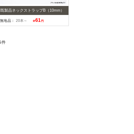
既製品ネックストラップB（10mm）
61
無地品：
20本～
＠
円
6
件