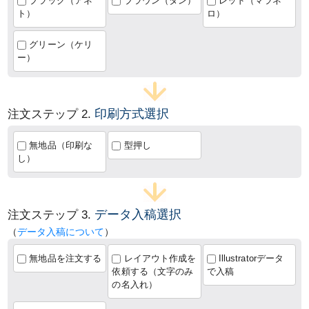
ブラック（アネ
ブラウン（タン）
レッド（マラネ
ト）
ロ）
グリーン（ケリ
ー）
印刷方式選択
注文ステップ 2.
無地品（印刷な
型押し
し）
データ入稿選択
注文ステップ 3.
（
データ入稿について
）
無地品を注文する
レイアウト作成を
Illustratorデータ
依頼する（文字のみ
で入稿
の名入れ）