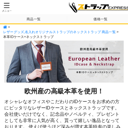
商品一覧
価格一覧
>
納期・送料について
テンプレート
レザーグッズ,名入れオリジナルストラップのネックストラップ 商品一覧
>
本革IDケース+ネックストラップ
欧州産の高級本革を使用！
オシャレなオフィスやこだわりのIDケースをお求めの方
にピッタリなレザーIDケースとネックストラップです。
会社使いだけでなく、記念品やノベルティ、プレゼント
としても非常に人気が高く、貰って嬉しい逸品となって
おります。 使えば使うほど深みが増す本革特有の楽しみ