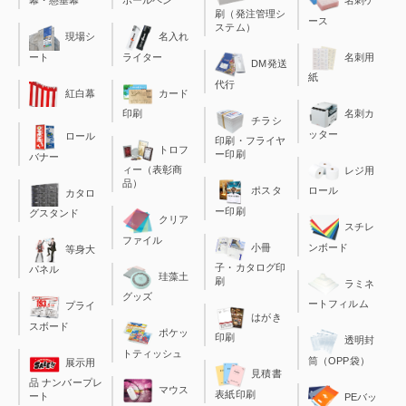
幕・懸垂幕
ボールペン
名刺ケ
刷（発注管理シ
ース
ステム）
現場シ
名入れ
ート
ライター
名刺用
DM発送
紙
代行
カード
紅白幕
印刷
名刺カ
チラシ
ッター
ロール
印刷・フライヤ
トロフ
ー印刷
バナー
ィー（表彰商
レジ用
品）
ポスタ
ロール
カタロ
ー印刷
グスタンド
クリア
スチレ
ファイル
小冊
ンボード
等身大
子・カタログ印
パネル
珪藻土
刷
ラミネ
グッズ
ートフィルム
プライ
はがき
スボード
ポケッ
印刷
透明封
トティッシュ
筒（OPP袋）
展示用
見積書
品 ナンバープレ
マウス
表紙印刷
ート
PEバッ