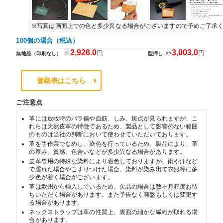
※写真は画面上での色と多少異なる場合がございますので予めご了承
100個の場合（税込）
2,926.0
3,003.0
＠
円
＠
円
無地品（印刷なし）
型押し
価格表はこちら
ご注意点
革には放牧時のバラ傷や血筋、しみ、斑点が見られますが、こ
れらは天然皮革の特徴であるため、製品として影響のない範囲
のものは当社の判断において使わせていただいております。
革を手作業でなめし、染色を行っているため、製品により、革
の厚み、質感、色合いなどが多少異なる場合があります。
皮革専用の特殊な染料により着色しておりますが、雨や汗など
で濡れた場合やこすりつけた場合、染料が染み出て衣服等に多
少色が着く場合がございます。
革は欧州から輸入しているため、欠品の場合は数ヶ月程度お待
ちいただく場合があります。また予告なく廃盤もしくは変更す
る場合があります。
ネックストラップは革の性質上、裏面の細かな繊維が取れる場
合があります。