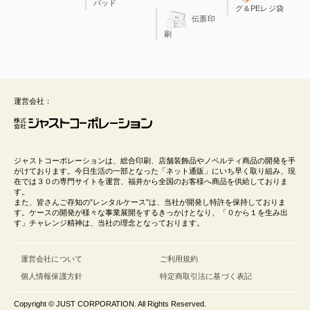
パッド
グ＆PEレジ袋
伝票印
刷
運営会社：
ジャストコーポレーションは、総合印刷、店舗装飾品やノベルティ商品の開発を手
がけております。今日生活の一部となった「ネット通販」にいち早く取り組み、現
在では３０の専門サイトを運営、福井から全国のお客様へ商品を供給しておりま
す。
また、皆さんご存知の”レンタルケース”は、当社が開発し特許を保持しておりま
す。ケースの開発が様々な事業展開をするきっかけとなり、「０から１を生み出
す」チャレンジ精神は、当社の理念となっております。
運営会社について
ご利用規約
個人情報保護方針
特定商取引法に基づく表記
Copyright © JUST CORPORATION. All Rights Reserved.