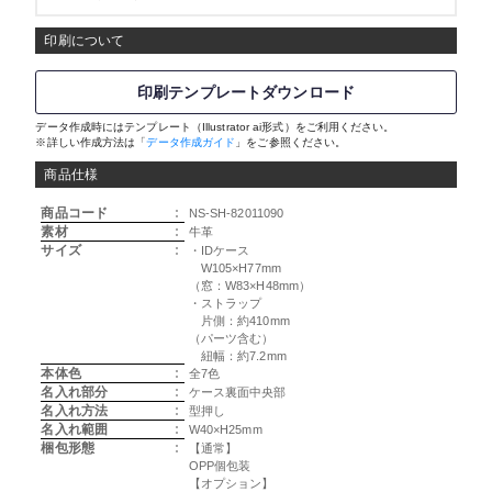
印刷について
印刷テンプレートダウンロード
データ作成時にはテンプレート（Illustrator ai形式）をご利用ください。
※詳しい作成方法は「
データ作成ガイド
」をご参照ください。
商品仕様
商品コード
:
NS-SH-82011090
素材
:
牛革
サイズ
:
・IDケース
W105×H77mm
（窓：W83×H48mm）
・ストラップ
片側：約410mm
（パーツ含む）
紐幅：約7.2mm
本体色
:
全7色
名入れ部分
:
ケース裏面中央部
名入れ方法
:
型押し
名入れ範囲
:
W40×H25mm
梱包形態
:
【通常】
OPP個包装
【オプション】