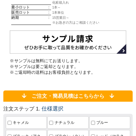
化粧箱入れ
最小ロット
:
1本～
販売ロット
:
1本単位
納期
:
15営業日～
※お急ぎの方はご相談ください
※サンプルは無料にてお送りします。
※サンプルは要ご返却となります。
※ご返却時の送料はお客様負担となります。
ご注文・簡易見積はこちらから
仕様選択
注文ステップ 1.
キャメル
ナチュラル
ブルー