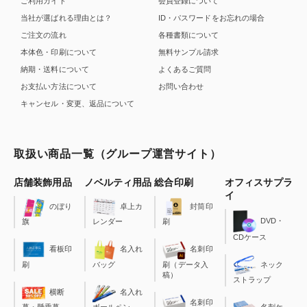
ご利用ガイド
会員登録について
当社が選ばれる理由とは？
ID・パスワードをお忘れの場合
ご注文の流れ
各種書類について
本体色・印刷について
無料サンプル請求
納期・送料について
よくあるご質問
お支払い方法について
お問い合わせ
キャンセル・変更、返品について
取扱い商品一覧（グループ運営サイト）
店舗装飾用品
ノベルティ用品
総合印刷
オフィスサプラ
イ
のぼり
卓上カ
封筒印
DVD・
旗
レンダー
刷
CDケース
看板印
名入れ
名刺印
刷
バッグ
刷（データ入
ネック
稿）
ストラップ
横断
名入れ
名刺印