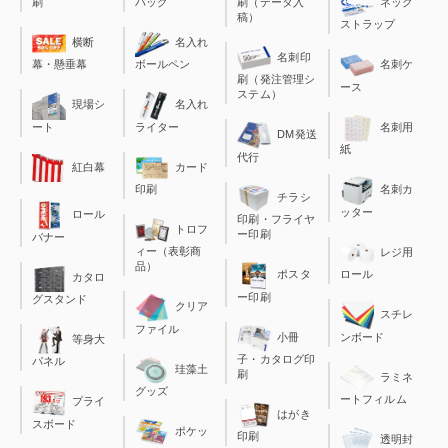
刷
バッグ
刷（データ入
ネック
稿）
ストラップ
横断
名入れ
名刺印
幕・懸垂幕
ボールペン
名刺ケ
刷（発注管理シ
ース
ステム）
現場シ
名入れ
ート
ライター
名刺用
DM発送
紙
代行
カード
紅白幕
印刷
名刺カ
チラシ
ッター
ロール
印刷・フライヤ
トロフ
ー印刷
バナー
ィー（表彰商
レジ用
品）
ポスタ
ロール
カタロ
ー印刷
グスタンド
クリア
スチレ
ファイル
小冊
ンボード
等身大
子・カタログ印
パネル
珪藻土
刷
ラミネ
グッズ
ートフィルム
プライ
はがき
スボード
ポケッ
印刷
透明封