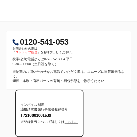
0120-541-053
お問合わせの際は、
「
ストラップ担当
」をお呼び出しください。
携帯/公衆電話からは
0776-52-3004
平日
9:30～17:00（土日祝を除く）
※納期のお問い合わせをお電話でいただく際は、スムーズに回答出来るよ
う、
紐種・本数・有料パーツの有無・梱包形態をご教示ください
インボイス制度
適格請求書発行事業者登録番号
T7210001001639
※登録番号について詳しくは
こちら。