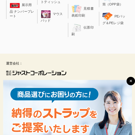
トティッシュ
筒（OPP袋）
展示用
見積書
品 ナンバープレ
マウス
表紙印刷
ート
PEバッ
パッド
グ＆PEレジ袋
伝票印
刷
運営会社：
×
ジャストコーポレーションは、総合印刷、店舗装飾品やノベルティ商品の開発を手
がけております。今日生活の一部となった「ネット通販」にいち早く取り組み、現
在では３０の専門サイトを運営、福井から全国のお客様へ商品を供給しておりま
す。
また、皆さんご存知の”レンタルケース”は、当社が開発し特許を保持しておりま
す。ケースの開発が様々な事業展開をするきっかけとなり、「０から１を生み出
す」チャレンジ精神は、当社の理念となっております。
運営会社について
ご利用規約