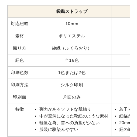
袋織ストラップ
対応紐幅
10mm
素材
ポリエステル
織り方
袋織（ふくろおり）
紐色
全16色
印刷色数
1色または2色
印刷方法
シルク印刷
印刷面
片面のみ
特徴
弾力があるソフトな肌触り
若干光沢
中が空洞になった靴紐のような素材
紐幅が豊
軽量な為、首への負担が少ない
20mm
服装に馴染みやすい
紐の織り