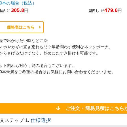
00本の場合（税込）
305.8
479.6
＠
円
＠
円
地品
型押し
価格表はこちら
軽で出かけたい時などに◎
マホやカギの置き忘れも防ぐ年齢問わず便利なネックポーチ。
からさげるだけでなく、斜めにたすき掛けも可能です。
ット割れも対応可能の場合もございます。
00本未満をご希望の場合はお気軽にお問い合わせくださいませ。
ご注文・簡易見積はこち
仕様選択
文ステップ 1.