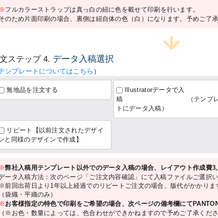
※
フルカラーストラップは真っ白の紐に色を載せて印刷を行います。
そのため片面印刷の場合、裏側は紐自体の色（白）になります。予めご了
データ入稿選択
文ステップ 4.
テンプレートについてはこちら
）
無地品を注文する
Illustratorデータで入
稿 （テンプレ
トにデータ入稿）
リピート【以前注文されたデザイ
ンと同様のデザインで作成】
※
弊社入稿用テンプレート以外でのデータ入稿の場合、レイアウト作成費3,3
データ入稿方法：次のページ「ご注文内容確認」にて入稿ファイルご選択
※前回出荷日より1年以上経過でのリピートご注文の場合、版代がかかりま
（袋織・平織のみ）
※
お客様指定の特色で印刷をご希望の場合、次ページの備考欄にてPANTON
（※お色・数量によっては、色合わせができかねますので予めご了承くださ