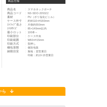
商品仕様
商品名
:
スマホネックポーチ
商品コード
:
NS-SDO-205322
素材
:
PU（ポリ塩化ビニル）
ケース外寸
:
約W110×H160mm
ｽﾄﾗｯﾌﾟ長さ
:
片側約550mm
ｽﾏﾎｻｲｽﾞ
:
85×140mm以内
最小ロット
:
100本～
印刷部分
:
ケース中央
印刷範囲
:
W60×H15mm
印刷方式
:
型押し
梱包形態
:
個別包装
納期目安
:
無地：翌営業日
印刷：約10-15営業日
らから