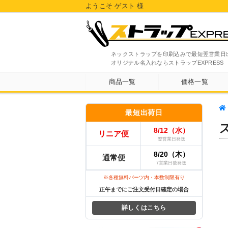
ようこそ ゲスト 様
ネックストラップを印刷込みで最短翌営業日
オリジナル名入れならストラップEXPRESS
商品一覧
価格一覧
最短出荷日
8/12（水）
リニア便
翌営業日発送
8/20（木）
通常便
7営業日後発送
※各種無料パーツ内・本数制限有り
正午までにご注文受付日確定の場合
詳しくはこちら