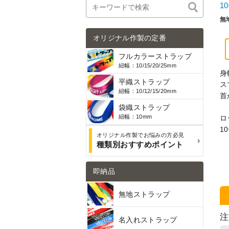
1
無
オリジナル作製の定番
フルカラーストラップ
紐幅：10/15/20/25mm
身
平織ストラップ
ス
紐幅：10/12/15/20mm
首
袋織ストラップ
紐幅：10mm
ロ
1
オリジナル作製でお悩みの方必見
種類別おすすめポイント
即納品
無地ストラップ
注
名入れストラップ