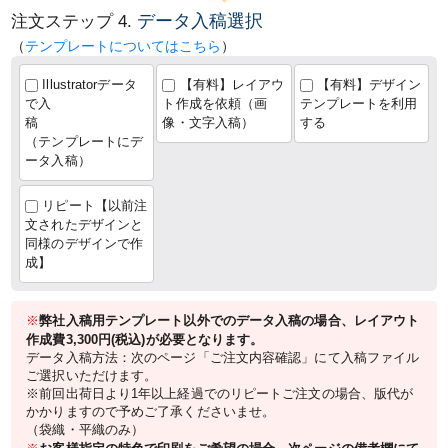
データ入稿選択
注文ステップ 4.
（
テンプレートについてはこちら
）
Illustratorデータ
【有料】レイアウ
【有料】デザイン
で入
ト作成を依頼（画
テンプレートを利用
稿
像・文字入稿）
する
（テンプレートにデ
ータ入稿）
リピート【以前注
文されたデザインと
同様のデザインで作
成】
※
弊社入稿用テンプレート以外でのデータ入稿の場合、レイアウト
作成費3,300円(税込)が必要となります。
データ入稿方法：次のページ「ご注文内容確認」にて入稿ファイル
ご選択いただけます。
※前回出荷日より1年以上経過でのリピートご注文の場合、版代が
かかりますので予めご了承くださいませ。
（袋織・平織のみ）