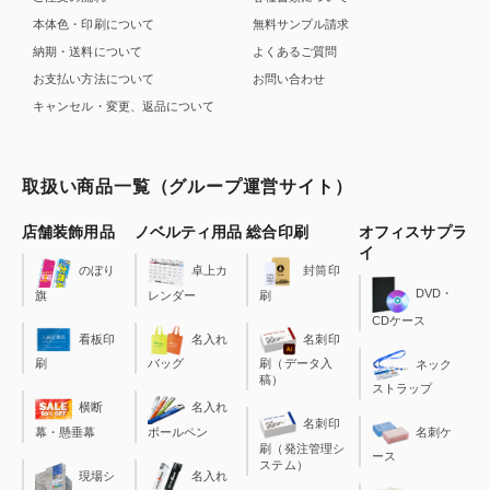
本体色・印刷について
無料サンプル請求
納期・送料について
よくあるご質問
お支払い方法について
お問い合わせ
キャンセル・変更、返品について
取扱い商品一覧（グループ運営サイト）
店舗装飾用品
ノベルティ用品
総合印刷
オフィスサプラ
イ
のぼり
卓上カ
封筒印
DVD・
旗
レンダー
刷
CDケース
看板印
名入れ
名刺印
刷
バッグ
刷（データ入
ネック
稿）
ストラップ
横断
名入れ
名刺印
幕・懸垂幕
ボールペン
名刺ケ
刷（発注管理シ
ース
ステム）
現場シ
名入れ