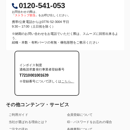
0120-541-053
お問合わせの際は、
「
ストラップ担当
」をお呼び出しください。
携帯/公衆電話からは
0776-52-3004
平日
9:30～17:00（土日祝を除く）
※納期のお問い合わせをお電話でいただく際は、スムーズに回答出来るよ
う、
紐種・本数・有料パーツの有無・梱包形態をご教示ください
インボイス制度
適格請求書発行事業者登録番号
T7210001001639
※登録番号について詳しくは
こちら。
その他コンテンツ・サービス
ご利用ガイド
会員登録について
当社が選ばれる理由とは？
ID・パスワードをお忘れの場合
ご注文の流れ
各種書類について