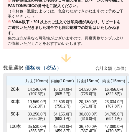
※
お客様指定の特色で印刷をご希望の場合、次ページの備考欄にて
PANTONE/DICの番号をご記入ください。
（※お色・数量によっては、色合わせができかねますので予めご了
承くださ い。）
※
300本以下・301以上のご注文では印刷機が異なり、リピートを
ご選択いただきました場合でも同印刷機での対応はいたしかねま
す。
色の出方が異なる可能性がございますので、再度実物サンプルより
ご依頼いただくことをおすすめいたします。
価格表（税込）
数量選択
合計金額（単価）
片面(10mm)
両面(10mm)
片面(15mm)
両面(15mm)
片
20本
14,146.0円
16,104.0円
14,520.0円
16,456.0円
(707.3円)
(805.2円)
(726.0円)
(822.8円)
30本
19,569.0円
22,506.0円
20,130.0円
23,034.0円
(652.3円)
(750.2円)
(671.0円)
(767.8円)
50本
30,250.0円
34,155.0円
30,800.0円
34,705.0円
(605.0円)
(683.1円)
(616.0円)
(694.1円)
100本
35,530.0円
45,980.0円
36,740.0円
47,080.0円
(355.3円)
(459.8円)
(367.4円)
(470.8円)