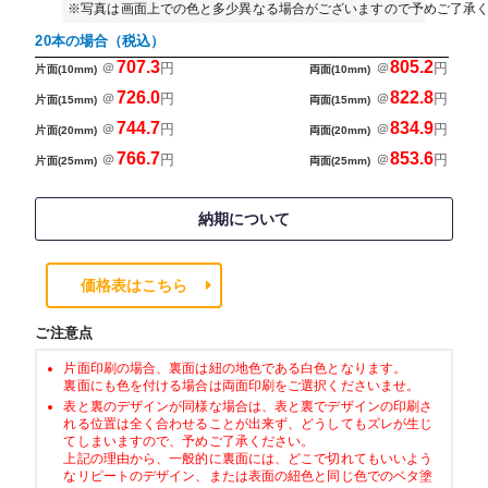
※写真は画面上での色と多少異なる場合がございますので予めご了承
20本の場合（税込）
707.3
805.2
＠
円
＠
円
片面(10mm)
両面(10mm)
726.0
822.8
＠
円
＠
円
片面(15mm)
両面(15mm)
744.7
834.9
＠
円
＠
円
片面(20mm)
両面(20mm)
766.7
853.6
＠
円
＠
円
片面(25mm)
両面(25mm)
納期について
価格表はこちら
ご注意点
片面印刷の場合、裏面は紐の地色である白色となります。
裏面にも色を付ける場合は両面印刷をご選択くださいませ。
表と裏のデザインが同様な場合は、表と裏でデザインの印刷さ
れる位置は全く合わせることが出来ず、どうしてもズレが生じ
てしまいますので、予めご了承ください。
上記の理由から、一般的に裏面には、どこで切れてもいいよう
なリピートのデザイン、または表面の紐色と同じ色でのベタ塗