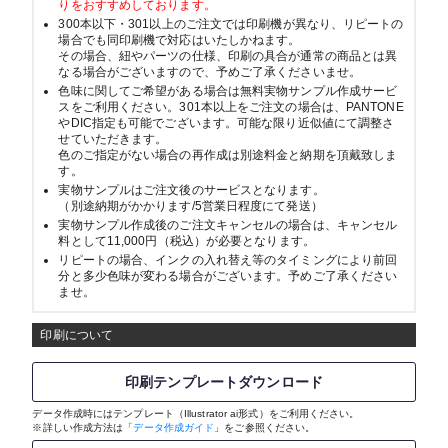
りをおすすめしております。
300本以下・301以上のご注文では印刷機が異なり、リピートの
場合でも同印刷機で対応はいたしかねます。
その場合、紐やパーツの仕様、印刷の具合が通常の商品とは異
なる場合がございますので、予めご了承くださいませ。
色味に関してご希望がある場合は無料実物サンプル作成サービ
スをご利用ください。301本以上をご注文の場合は、PANTONE
やDIC指定も可能でございます。可能な限り近似値にて調整さ
せていただきます。
色のご指定がない場合の再作成は別途料金と納期を頂戴致しま
す。
実物サンプルはご注文後のサービスとなります。
（別途納期がかかります/5営業日程度にて発送）
実物サンプル作成後のご注文キャンセルの場合は、キャンセル
料として11,000円（税込）が必要となります。
リピートの場合、インクの入れ替え等のタイミングにより前回
分と多少色味が変わる場合がございます。予めご了承ください
ませ。
印刷について
印刷テンプレートダウンロード
データ作成時にはテンプレート（Illustrator ai形式）をご利用ください。
※詳しい作成方法は「
データ作成ガイド
」をご参照ください。