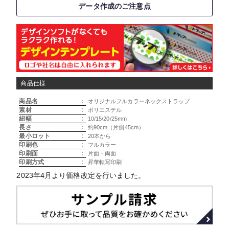
データ作成のご注意点
商品仕様
商品名
:
オリジナルフルカラーネックストラップ
素材
:
ポリエステル
紐幅
:
10/15/20/25mm
長さ
:
約90cm（片側45cm）
最小ロット
:
20本から
印刷色
:
フルカラー
印刷面
:
片面・両面
印刷方式
:
昇華転写印刷
2023年4月より価格改定を行いました。