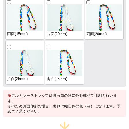
両面(15mm)
片面(20mm)
両面(20mm)
片面(25mm)
両面(25mm)
※
フルカラーストラップは真っ白の紐に色を載せて印刷を行いま
す。
そのため片面印刷の場合、裏側は紐自体の色（白）になります。予
めご了承ください。