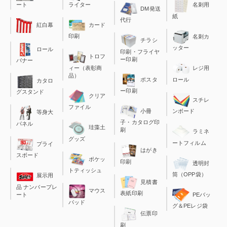
ート
ライター
名刺用
DM発送
紙
代行
カード
紅白幕
印刷
名刺カ
チラシ
ッター
ロール
印刷・フライヤ
トロフ
ー印刷
バナー
ィー（表彰商
レジ用
品）
ポスタ
ロール
カタロ
ー印刷
グスタンド
クリア
スチレ
ファイル
小冊
ンボード
等身大
子・カタログ印
パネル
珪藻土
刷
ラミネ
グッズ
ートフィルム
プライ
はがき
スボード
ポケッ
印刷
透明封
トティッシュ
筒（OPP袋）
展示用
見積書
品 ナンバープレ
マウス
表紙印刷
ート
PEバッ
パッド
グ＆PEレジ袋
伝票印
刷