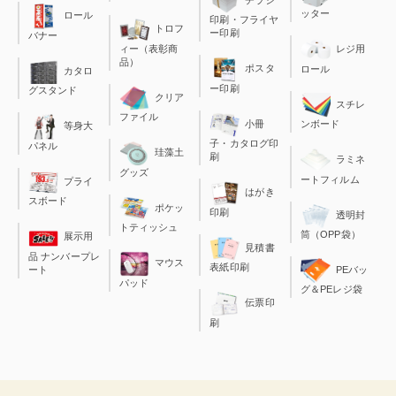
チラシ
ッター
ロール
印刷・フライヤ
トロフ
ー印刷
バナー
ィー（表彰商
レジ用
品）
ポスタ
ロール
カタロ
ー印刷
グスタンド
クリア
スチレ
ファイル
小冊
ンボード
等身大
子・カタログ印
パネル
珪藻土
刷
ラミネ
グッズ
ートフィルム
プライ
はがき
スボード
ポケッ
印刷
透明封
トティッシュ
筒（OPP袋）
展示用
見積書
品 ナンバープレ
マウス
表紙印刷
ート
PEバッ
パッド
グ＆PEレジ袋
伝票印
刷