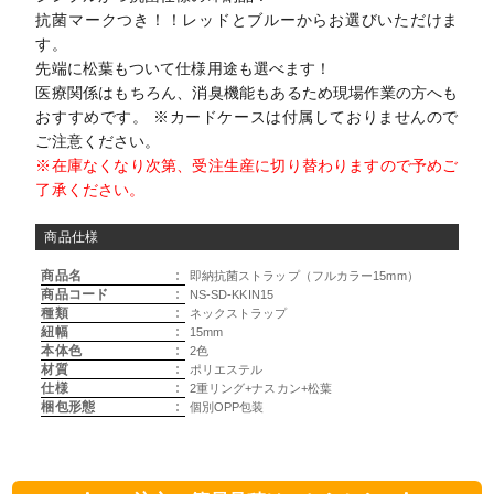
抗菌マークつき！！レッドとブルーからお選びいただけま
す。
先端に松葉もついて仕様用途も選べます！
医療関係はもちろん、消臭機能もあるため現場作業の方へも
おすすめです。 ※カードケースは付属しておりませんので
ご注意ください。
※在庫なくなり次第、受注生産に切り替わりますので予めご
了承ください。
商品仕様
商品名
:
即納抗菌ストラップ（フルカラー15mm）
商品コード
:
NS-SD-KKIN15
種類
:
ネックストラップ
紐幅
:
15mm
本体色
:
2色
材質
:
ポリエステル
仕様
:
2重リング+ナスカン+松葉
梱包形態
:
個別OPP包装