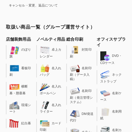
キャンセル・変更、返品について
取扱い商品一覧（グループ運営サイト）
店舗装飾用品
ノベルティ用品
総合印刷
オフィスサプラ
イ
のぼり
卓上カ
封筒印
DVD・
旗
レンダー
刷
CDケース
看板印
名入れ
名刺印
刷
バッグ
刷（データ入
ネック
稿）
ストラップ
横断
名入れ
名刺印
幕・懸垂幕
ボールペン
名刺ケ
刷（発注管理シ
ース
ステム）
現場シ
名入れ
ート
ライター
名刺用
DM発送
紙
代行
カード
紅白幕
印刷
名刺カ