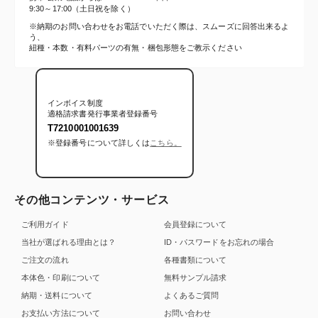
9:30～17:00（土日祝を除く）
※納期のお問い合わせをお電話でいただく際は、スムーズに回答出来るよ
う、
紐種・本数・有料パーツの有無・梱包形態をご教示ください
インボイス制度
適格請求書発行事業者登録番号
T7210001001639
※登録番号について詳しくは
こちら。
その他コンテンツ・サービス
ご利用ガイド
会員登録について
当社が選ばれる理由とは？
ID・パスワードをお忘れの場合
ご注文の流れ
各種書類について
本体色・印刷について
無料サンプル請求
納期・送料について
よくあるご質問
お支払い方法について
お問い合わせ