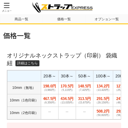
商品一覧
価格一覧
オプション一覧
納期・送料について
テンプレート
製作事例
価格一覧
オリジナルネックストラップ（印刷） 袋織
紐
20本～
30本～
50本～
100本～
200本
198.0円
170.5円
148.5円
134.2円
127.6
10mm（無地）
（3,960円）
（5,115円）
（7,425円）
（13,420円）
（25,520
467.5円
434.5円
313.5円
291.5円
247.5
10mm（1色印刷）
（9,350円）
（13,035円）
（15,675円）
（29,150円）
（49,500
508.2円
292.6
―
―
―
10mm（2色印刷）
（50,820円）
（58,520