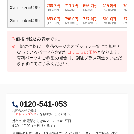
766.7円
711.7円
656.7円
415.8円
306.
25mm（片面印刷）
（15,334円）
（21,351円）
（32,835円）
（41,580円）
（61,38
853.6円
798.6円
737.0円
501.6円
375.
25mm（両面印刷）
（17,072円）
（23,958円）
（36,850円）
（50,160円）
（75,02
※
価格は税込み表示です。
※
上記の価格は、商品ページ内オプション一覧にて無料と
なっているパーツを含めた
コミコミの価格
となります。
有料パーツをご希望の場合は、別途プラス料金をいただ
きますのでご了承ください。
0120-541-053
お問合わせの際は、
「
ストラップ担当
」をお呼び出しください。
携帯/公衆電話からは
0776-52-3004
平日
9:30～17:00（土日祝を除く）
※納期のお問い合わせをお電話でいただく際は、スムーズに回答出来るよ