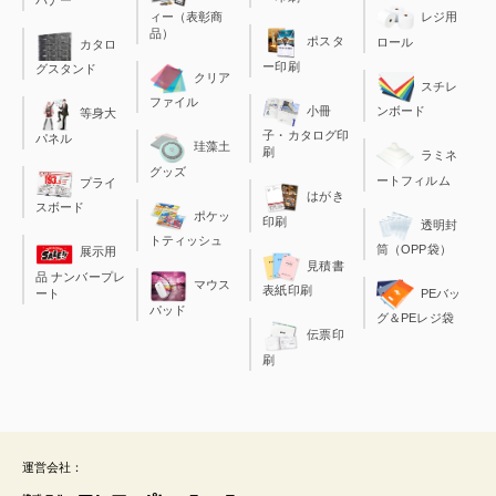
ィー（表彰商
レジ用
品）
ポスタ
ロール
カタロ
ー印刷
グスタンド
クリア
スチレ
ファイル
小冊
ンボード
等身大
子・カタログ印
パネル
珪藻土
刷
ラミネ
グッズ
ートフィルム
プライ
はがき
スボード
ポケッ
印刷
透明封
トティッシュ
筒（OPP袋）
展示用
見積書
品 ナンバープレ
マウス
表紙印刷
ート
PEバッ
パッド
グ＆PEレジ袋
伝票印
刷
運営会社：