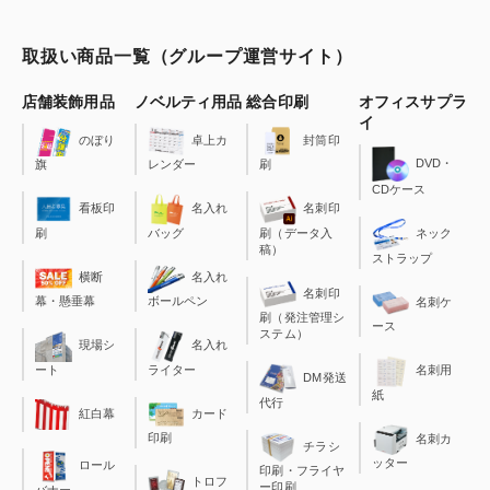
取扱い商品一覧（グループ運営サイト）
店舗装飾用品
ノベルティ用品
総合印刷
オフィスサプラ
イ
のぼり
卓上カ
封筒印
DVD・
旗
レンダー
刷
CDケース
看板印
名入れ
名刺印
刷
バッグ
刷（データ入
ネック
稿）
ストラップ
横断
名入れ
名刺印
幕・懸垂幕
ボールペン
名刺ケ
刷（発注管理シ
ース
ステム）
現場シ
名入れ
ート
ライター
名刺用
DM発送
紙
代行
カード
紅白幕
印刷
名刺カ
チラシ
ッター
ロール
印刷・フライヤ
トロフ
ー印刷
バナー