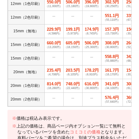
550.0円
506.0円
396.0円
302.5円
258.5
12mm（1色印刷）
（11,000円）
（15,180円）
（19,800円）
（30,250円）
（51,700
551.1円
335.5
―
―
―
12mm（2色印刷）
（55,110円）
（67,100
229.9円
199.1円
174.9円
157.3円
150.7
15mm（無地）
（4,598円）
（5,973円）
（8,745円）
（15,730円）
（30,140
660.0円
605.0円
506.0円
308.0円
264.0
15mm（1色印刷）
（13,200円）
（18,150円）
（25,300円）
（30,800円）
（52,800
558.8円
342.1
―
―
―
15mm（2色印刷）
（55,880円）
（68,420
235.4円
203.5円
178.2円
161.7円
154.0
20mm（無地）
（4,708円）
（6,105円）
（8,910円）
（16,170円）
（30,800
814.0円
748.0円
616.0円
341.0円
308.0
20mm（1色印刷）
（16,280円）
（22,440円）
（30,800円）
（34,100円）
（61,600
576.4円
360.8
―
―
―
20mm（2色印刷）
（57,640円）
（72,160
※
価格は税込み表示です。
※
上記の価格は、商品ページ内オプション一覧にて無料と
なっているパーツを含めた
コミコミの価格
となります。
有料パーツをご希望の場合は、別途プラス料金をいただ