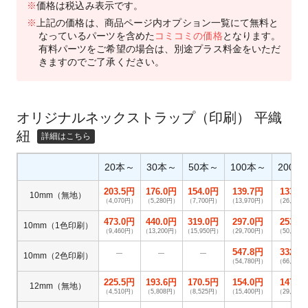
※
価格は税込み表示です。
※
上記の価格は、商品ページ内オプション一覧にて無料と
なっているパーツを含めた
コミコミの価格
となります。
有料パーツをご希望の場合は、別途プラス料金をいただ
きますのでご了承ください。
オリジナルネックストラップ（印刷） 平織
紐
20本～
30本～
50本～
100本～
200本
203.5円
176.0円
154.0円
139.7円
133.1
10mm（無地）
（4,070円）
（5,280円）
（7,700円）
（13,970円）
（26,620
473.0円
440.0円
319.0円
297.0円
253.0
10mm（1色印刷）
（9,460円）
（13,200円）
（15,950円）
（29,700円）
（50,600
547.8円
332.2
―
―
―
10mm（2色印刷）
（54,780円）
（66,440
225.5円
193.6円
170.5円
154.0円
147.4
12mm（無地）
（4,510円）
（5,808円）
（8,525円）
（15,400円）
（29,480