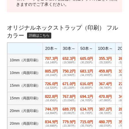
きますのでご了承ください。
オリジナルネックストラップ（印刷） フル
カラー
20本～
30本～
50本～
100本～
200
707.3円
652.3円
605.0円
355.3円
260.
10mm（片面印刷）
（14,146円）
（19,569円）
（30,250円）
（35,530円）
（52,14
805.2円
750.2円
683.1円
459.8円
334.
10mm（両面印刷）
（16,104円）
（22,506円）
（34,155円）
（45,980円）
（66,88
726.0円
671.0円
616.0円
367.4円
271.
15mm（片面印刷）
（14,520円）
（20,130円）
（30,800円）
（36,740円）
（54,34
822.8円
767.8円
694.1円
470.8円
347.
15mm（両面印刷）
（16,456円）
（23,034円）
（34,705円）
（47,080円）
（69,52
744.7円
689.7円
634.7円
387.2円
280.
20mm（片面印刷）
（14,894円）
（20,691円）
（31,735円）
（38,720円）
（56,10
834.9円
779.9円
715.0円
480.7円
354.
20mm（両面印刷）
（16,698円）
（23,397円）
（35,750円）
（48,070円）
（70,84