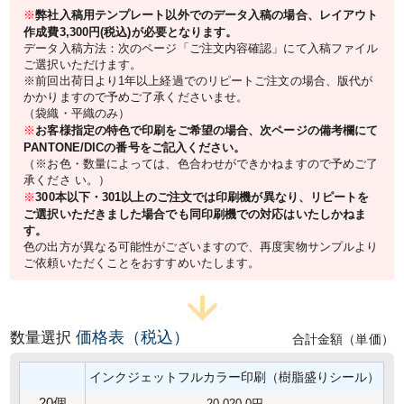
※
弊社入稿用テンプレート以外でのデータ入稿の場合、レイアウト
作成費3,300円(税込)が必要となります。
データ入稿方法：次のページ「ご注文内容確認」にて入稿ファイル
ご選択いただけます。
※前回出荷日より1年以上経過でのリピートご注文の場合、版代が
かかりますので予めご了承くださいませ。
（袋織・平織のみ）
※
お客様指定の特色で印刷をご希望の場合、次ページの備考欄にて
PANTONE/DICの番号をご記入ください。
（※お色・数量によっては、色合わせができかねますので予めご了
承くださ い。）
※
300本以下・301以上のご注文では印刷機が異なり、リピートを
ご選択いただきました場合でも同印刷機での対応はいたしかねま
す。
色の出方が異なる可能性がございますので、再度実物サンプルより
ご依頼いただくことをおすすめいたします。
価格表（税込）
数量選択
合計金額（単価）
インクジェットフルカラー印刷（樹脂盛りシール）
20個
20,020.0円