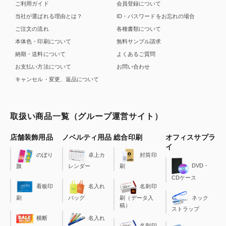
ご利用ガイド
会員登録について
当社が選ばれる理由とは？
ID・パスワードをお忘れの場合
ご注文の流れ
各種書類について
本体色・印刷について
無料サンプル請求
納期・送料について
よくあるご質問
お支払い方法について
お問い合わせ
キャンセル・変更、返品について
取扱い商品一覧（グループ運営サイト）
店舗装飾用品
ノベルティ用品
総合印刷
オフィスサプラ
イ
のぼり
卓上カ
封筒印
DVD・
旗
レンダー
刷
CDケース
看板印
名入れ
名刺印
刷
バッグ
刷（データ入
ネック
稿）
ストラップ
横断
名入れ
名刺印