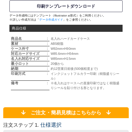
印刷テンプレートダウンロード
データ作成時にはテンプレート（Illustrator ai形式）をご利用ください。
※詳しい作成方法は「
データ作成ガイド
」をご参照ください。
商品仕様
商品名
:
名入れハードカードケース
素材
:
ABS樹脂
ケース外寸
:
W92mm×H90mm
対応カードサイズ
:
W85.6mm×H54mm
名入れ対応サイズ
:
W85mm×H15mm
最小ロット
:
20個から
納期
:
約12営業日前後(500個程度まで)
印刷方式
:
インクジェットフルカラー印刷（樹脂盛りシー
ル）
備考
:
※名入れはケースへの直接印刷ではなく樹脂盛
りシールを貼り付ける形となります。
ご注文・簡易見積はこちらから
仕様選択
注文ステップ 1.