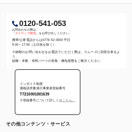
0120-541-053
お問合わせの際は、
「
ストラップ担当
」をお呼び出しください。
携帯/公衆電話からは
0776-52-3004
平日
9:30～17:00（土日祝を除く）
※納期のお問い合わせをお電話でいただく際は、スムーズに回答出来るよ
う、
紐種・本数・有料パーツの有無・梱包形態をご教示ください
インボイス制度
適格請求書発行事業者登録番号
T7210001001639
※登録番号について詳しくは
こちら。
その他コンテンツ・サービス