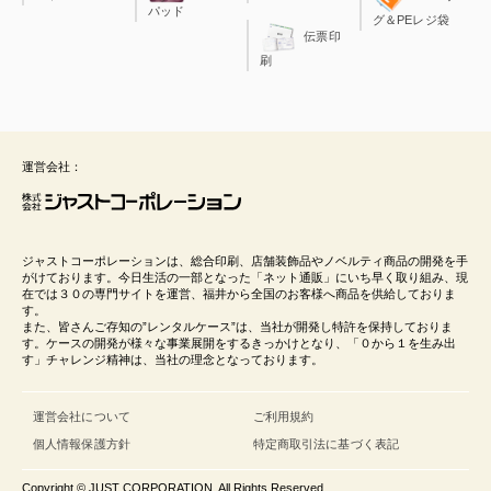
パッド
グ＆PEレジ袋
伝票印
刷
運営会社：
ジャストコーポレーションは、総合印刷、店舗装飾品やノベルティ商品の開発を手
がけております。今日生活の一部となった「ネット通販」にいち早く取り組み、現
在では３０の専門サイトを運営、福井から全国のお客様へ商品を供給しておりま
す。
また、皆さんご存知の”レンタルケース”は、当社が開発し特許を保持しておりま
す。ケースの開発が様々な事業展開をするきっかけとなり、「０から１を生み出
す」チャレンジ精神は、当社の理念となっております。
運営会社について
ご利用規約
個人情報保護方針
特定商取引法に基づく表記
Copyright © JUST CORPORATION. All Rights Reserved.