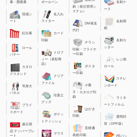
幕・懸垂幕
ボールペン
名刺ケ
刷（発注管理シ
ース
ステム）
現場シ
名入れ
ート
ライター
名刺用
DM発送
紙
代行
カード
紅白幕
印刷
名刺カ
チラシ
ッター
ロール
印刷・フライヤ
トロフ
ー印刷
バナー
ィー（表彰商
レジ用
品）
ポスタ
ロール
カタロ
ー印刷
グスタンド
クリア
スチレ
ファイル
小冊
ンボード
等身大
子・カタログ印
パネル
珪藻土
刷
ラミネ
グッズ
ートフィルム
プライ
はがき
スボード
ポケッ
印刷
透明封
トティッシュ
筒（OPP袋）
展示用
見積書
品 ナンバープレ
マウス
表紙印刷
ート
PEバッ