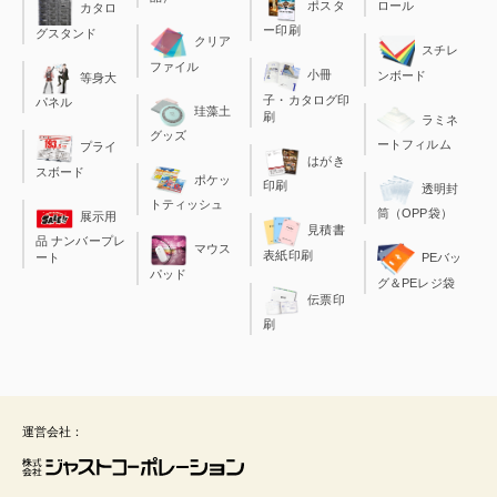
ポスタ
ロール
カタロ
ー印刷
グスタンド
クリア
スチレ
ファイル
小冊
ンボード
等身大
子・カタログ印
パネル
珪藻土
刷
ラミネ
グッズ
ートフィルム
プライ
はがき
スボード
ポケッ
印刷
透明封
トティッシュ
筒（OPP袋）
展示用
見積書
品 ナンバープレ
マウス
表紙印刷
ート
PEバッ
パッド
グ＆PEレジ袋
伝票印
刷
運営会社：