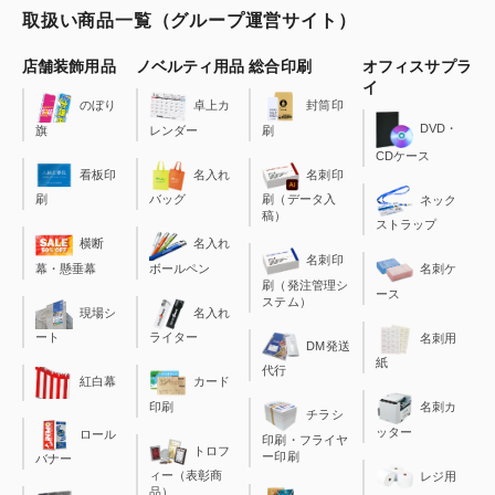
取扱い商品一覧（グループ運営サイト）
店舗装飾用品
ノベルティ用品
総合印刷
オフィスサプラ
イ
のぼり
卓上カ
封筒印
DVD・
旗
レンダー
刷
CDケース
看板印
名入れ
名刺印
刷
バッグ
刷（データ入
ネック
稿）
ストラップ
横断
名入れ
名刺印
幕・懸垂幕
ボールペン
名刺ケ
刷（発注管理シ
ース
ステム）
現場シ
名入れ
ート
ライター
名刺用
DM発送
紙
代行
カード
紅白幕
印刷
名刺カ
チラシ
ッター
ロール
印刷・フライヤ
トロフ
ー印刷
バナー
ィー（表彰商
レジ用
品）