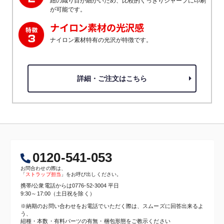
紐の織り目が細かいため、比較的くっきりシャープに印刷
が可能です。
ナイロン素材の光沢感
ナイロン素材特有の光沢が特徴です。
詳細・ご注文はこちら
0120-541-053
お問合わせの際は、
「
ストラップ担当
」をお呼び出しください。
携帯/公衆電話からは
0776-52-3004
平日
9:30～17:00（土日祝を除く）
※納期のお問い合わせをお電話でいただく際は、スムーズに回答出来るよ
う、
紐種・本数・有料パーツの有無・梱包形態をご教示ください