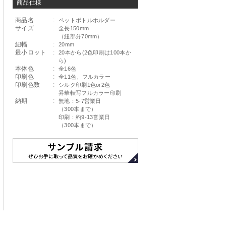
商品仕様
商品名
:
ペットボトルホルダー
サイズ
:
全長150mm
（紐部分70mm）
紐幅
:
20mm
最小ロット
:
20本から(2色印刷は100本か
ら)
本体色
:
全16色
印刷色
:
全11色、フルカラー
印刷色数
:
シルク印刷1色or2色
昇華転写フルカラー印刷
納期
:
無地：5-7営業日
（300本まで）
印刷：約9-13営業日
（300本まで）