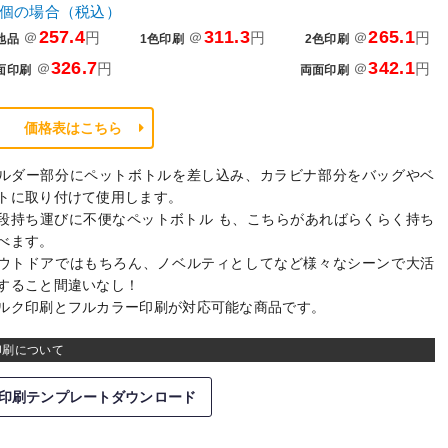
0個の場合（税込）
257.4
311.3
265.1
＠
円
＠
円
＠
円
地品
1色印刷
2色印刷
326.7
342.1
＠
円
＠
円
面印刷
両面印刷
価格表はこちら
ルダー部分にペットボトルを差し込み、カラビナ部分をバッグやベ
トに取り付けて使用します。
段持ち運びに不便なペットボトル も、こちらがあればらくらく持ち
べます。
ウトドアではもちろん、ノベルティとしてなど様々なシーンで大活
すること間違いなし！
ルク印刷とフルカラー印刷が対応可能な商品です。
印刷について
印刷テンプレートダウンロード