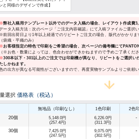
ンと同様のデザインで作成】
※
弊社入稿用テンプレート以外でのデータ入稿の場合、レイアウト作成費3,3
データ入稿方法：次のページ「ご注文内容確認」にて入稿ファイルご選択
※前回出荷日より1年以上経過でのリピートご注文の場合、版代がかかりま
（袋織・平織のみ）
※
お客様指定の特色で印刷をご希望の場合、次ページの備考欄にてPANTON
（※お色・数量によっては、色合わせができかねますので予めご了承くださ
※
300本以下・301以上のご注文では印刷機が異なり、リピートをご選択
たしかねます。
色の出方が異なる可能性がございますので、再度実物サンプルよりご依頼
価格表（税込）
数量選択
無地品（印刷なし）
1色印刷
2色
20個
-
5,148.0円
6,226.0円
(257.4円)
(311.3円)
30個
-
7,425.0円
9,075.0円
(247.5円)
(302.5円)