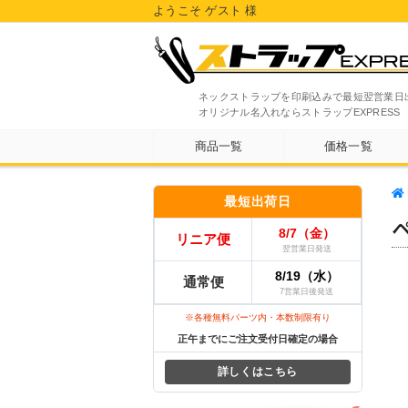
ようこそ ゲスト 様
ネックストラップを印刷込みで最短翌営業日
オリジナル名入れならストラップEXPRESS
商品一覧
価格一覧
最短出荷日
8/7（金）
リニア便
翌営業日発送
8/19（水）
通常便
7営業日後発送
※各種無料パーツ内・本数制限有り
正午までにご注文受付日確定の場合
詳しくはこちら