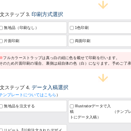
印刷方式選択
文ステップ 3.
無地品（印刷なし）
1色印刷
片面印刷
両面印刷
※
フルカラーストラップは真っ白の紐に色を載せて印刷を行います。
そのため片面印刷の場合、裏側は紐自体の色（白）になります。予めご了
データ入稿選択
文ステップ 4.
テンプレートについてはこちら
）
無地品を注文する
Illustratorデータで入
稿 （テンプレ
トにデータ入稿）
リピート【以前注文されたデザイ