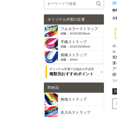
2
無
片
オリジナル作製の定番
フルカラーストラップ
紐幅：10/15/20/25mm
平織ストラップ
ホ
紐幅：10/12/15/20mm
ル
袋織ストラップ
普
紐幅：10mm
運
ア
オリジナル作製でお悩みの方必見
種類別おすすめポイント
躍
シ
即納品
無地ストラップ
名入れストラップ