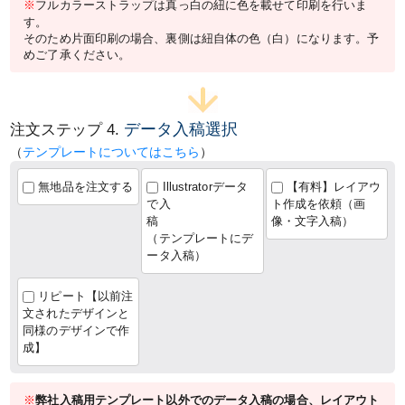
※
フルカラーストラップは真っ白の紐に色を載せて印刷を行いま
す。
そのため片面印刷の場合、裏側は紐自体の色（白）になります。予
めご了承ください。
データ入稿選択
注文ステップ 4.
（
テンプレートについてはこちら
）
無地品を注文する
Illustratorデータ
【有料】レイアウ
で入
ト作成を依頼（画
稿
像・文字入稿）
（テンプレートにデ
ータ入稿）
リピート【以前注
文されたデザインと
同様のデザインで作
成】
※
弊社入稿用テンプレート以外でのデータ入稿の場合、レイアウト