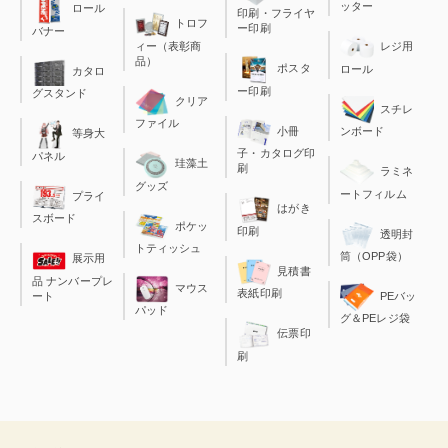
ッター
ロール
印刷・フライヤ
トロフ
ー印刷
バナー
ィー（表彰商
レジ用
品）
ポスタ
ロール
カタロ
ー印刷
グスタンド
クリア
スチレ
ファイル
小冊
ンボード
等身大
子・カタログ印
パネル
珪藻土
刷
ラミネ
グッズ
ートフィルム
プライ
はがき
スボード
ポケッ
印刷
透明封
トティッシュ
筒（OPP袋）
展示用
見積書
品 ナンバープレ
マウス
表紙印刷
ート
PEバッ
パッド
グ＆PEレジ袋
伝票印
刷