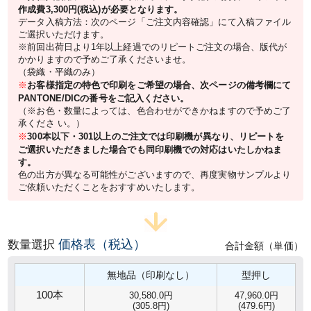
作成費3,300円(税込)が必要となります。
データ入稿方法：次のページ「ご注文内容確認」にて入稿ファイル
ご選択いただけます。
※前回出荷日より1年以上経過でのリピートご注文の場合、版代が
かかりますので予めご了承くださいませ。
（袋織・平織のみ）
※
お客様指定の特色で印刷をご希望の場合、次ページの備考欄にて
PANTONE/DICの番号をご記入ください。
（※お色・数量によっては、色合わせができかねますので予めご了
承くださ い。）
※
300本以下・301以上のご注文では印刷機が異なり、リピートを
ご選択いただきました場合でも同印刷機での対応はいたしかねま
す。
色の出方が異なる可能性がございますので、再度実物サンプルより
ご依頼いただくことをおすすめいたします。
価格表（税込）
数量選択
合計金額（単価）
無地品（印刷なし）
型押し
100本
30,580.0円
47,960.0円
(305.8円)
(479.6円)