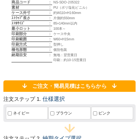
商品コード
:
NS-SDO-205322
素材
:
PU（ポリ塩化ビニル）
ケース外寸
:
約W110×H160mm
ｽﾄﾗｯﾌﾟ長さ
:
片側約550mm
ｽﾏﾎｻｲｽﾞ
:
85×140mm以内
最小ロット
:
100本～
印刷部分
:
ケース中央
印刷範囲
:
W60×H15mm
印刷方式
:
型押し
梱包形態
:
個別包装
納期目安
:
無地：翌営業日
印刷：約10-15営業日
ご注文・簡易見積はこちらから
仕様選択
注文ステップ 1.
ネイビー
ブラウン
ピンク
納期タイプ選択
注文ステップ 2.