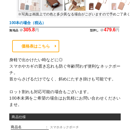
※写真は画面上での色と多少異なる場合がございますので予めご了承
100本の場合（税込）
305.8
479.6
＠
円
＠
円
無地品
型押し
価格表はこちら
身軽で出かけたい時などに◎
スマホやカギの置き忘れも防ぐ年齢問わず便利なネックポー
チ。
首からさげるだけでなく、斜めにたすき掛けも可能です。
ロット割れも対応可能の場合もございます。
100本未満をご希望の場合はお気軽にお問い合わせください
ませ。
商品仕様
商品名
:
スマホネックポーチ