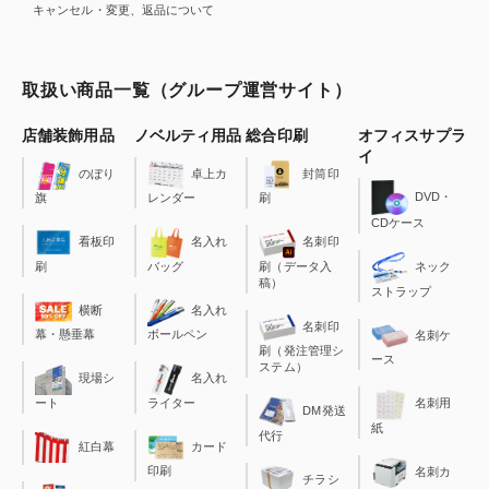
キャンセル・変更、返品について
取扱い商品一覧（グループ運営サイト）
店舗装飾用品
ノベルティ用品
総合印刷
オフィスサプラ
イ
のぼり
卓上カ
封筒印
DVD・
旗
レンダー
刷
CDケース
看板印
名入れ
名刺印
刷
バッグ
刷（データ入
ネック
稿）
ストラップ
横断
名入れ
名刺印
幕・懸垂幕
ボールペン
名刺ケ
刷（発注管理シ
ース
ステム）
現場シ
名入れ
ート
ライター
名刺用
DM発送
紙
代行
カード
紅白幕
印刷
名刺カ
チラシ