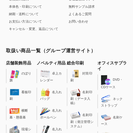
本体色・印刷について
無料サンプル請求
納期・送料について
よくあるご質問
お支払い方法について
お問い合わせ
キャンセル・変更、返品について
取扱い商品一覧（グループ運営サイト）
店舗装飾用品
ノベルティ用品
総合印刷
オフィスサプラ
イ
のぼり
卓上カ
封筒印
DVD・
旗
レンダー
刷
CDケース
看板印
名入れ
名刺印
刷
バッグ
刷（データ入
ネック
稿）
ストラップ
横断
名入れ
名刺印
幕・懸垂幕
ボールペン
名刺ケ
刷（発注管理シ
ース
ステム）
現場シ
名入れ