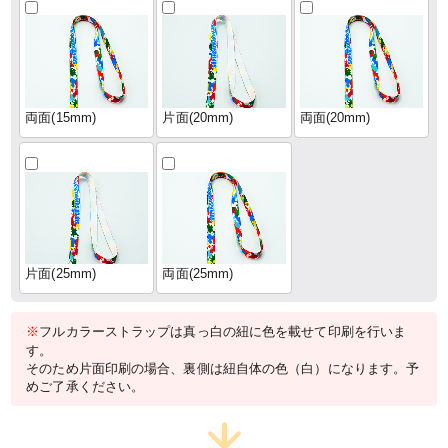
両面(15mm)
片面(20mm)
両面(20mm)
片面(25mm)
両面(25mm)
※
フルカラーストラップは真っ白の紐に色を載せて印刷を行いま
す。
そのため片面印刷の場合、裏側は紐自体の色（白）になります。予
めご了承ください。