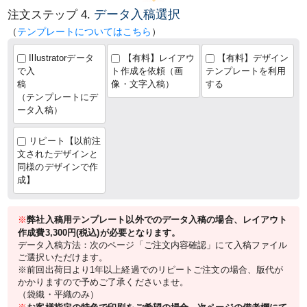
データ入稿選択
注文ステップ 4.
（
テンプレートについてはこちら
）
Illustratorデータ
【有料】レイアウ
【有料】デザイン
で入
ト作成を依頼（画
テンプレートを利用
稿
像・文字入稿）
する
（テンプレートにデ
ータ入稿）
リピート【以前注
文されたデザインと
同様のデザインで作
成】
※
弊社入稿用テンプレート以外でのデータ入稿の場合、レイアウト
作成費3,300円(税込)が必要となります。
データ入稿方法：次のページ「ご注文内容確認」にて入稿ファイル
ご選択いただけます。
※前回出荷日より1年以上経過でのリピートご注文の場合、版代が
かかりますので予めご了承くださいませ。
（袋織・平織のみ）