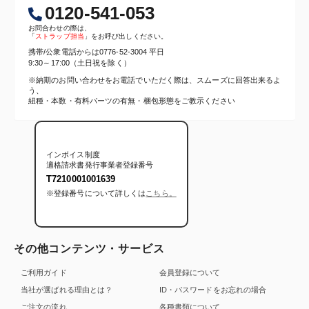
0120-541-053
お問合わせの際は、
「
ストラップ担当
」をお呼び出しください。
携帯/公衆電話からは
0776-52-3004
平日
9:30～17:00（土日祝を除く）
※納期のお問い合わせをお電話でいただく際は、スムーズに回答出来るよ
う、
紐種・本数・有料パーツの有無・梱包形態をご教示ください
インボイス制度
適格請求書発行事業者登録番号
T7210001001639
※登録番号について詳しくは
こちら。
その他コンテンツ・サービス
ご利用ガイド
会員登録について
当社が選ばれる理由とは？
ID・パスワードをお忘れの場合
ご注文の流れ
各種書類について