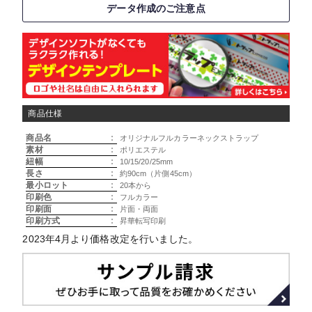
データ作成のご注意点
商品仕様
商品名
:
オリジナルフルカラーネックストラップ
素材
:
ポリエステル
紐幅
:
10/15/20/25mm
長さ
:
約90cm（片側45cm）
最小ロット
:
20本から
印刷色
:
フルカラー
印刷面
:
片面・両面
印刷方式
:
昇華転写印刷
2023年4月より価格改定を行いました。