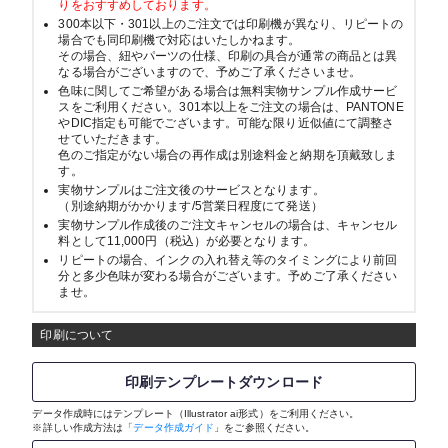
りをおすすめしております。
300本以下・301以上のご注文では印刷機が異なり、リピートの
場合でも同印刷機で対応はいたしかねます。
その場合、紐やパーツの仕様、印刷の具合が通常の商品とは異
なる場合がございますので、予めご了承くださいませ。
色味に関してご希望がある場合は無料実物サンプル作成サービ
スをご利用ください。301本以上をご注文の場合は、PANTONE
やDIC指定も可能でございます。可能な限り近似値にて調整さ
せていただきます。
色のご指定がない場合の再作成は別途料金と納期を頂戴致しま
す。
実物サンプルはご注文後のサービスとなります。
（別途納期がかかります/5営業日程度にて発送）
実物サンプル作成後のご注文キャンセルの場合は、キャンセル
料として11,000円（税込）が必要となります。
リピートの場合、インクの入れ替え等のタイミングにより前回
分と多少色味が変わる場合がございます。予めご了承ください
ませ。
印刷について
印刷テンプレートダウンロード
データ作成時にはテンプレート（Illustrator ai形式）をご利用ください。
※詳しい作成方法は「
データ作成ガイド
」をご参照ください。