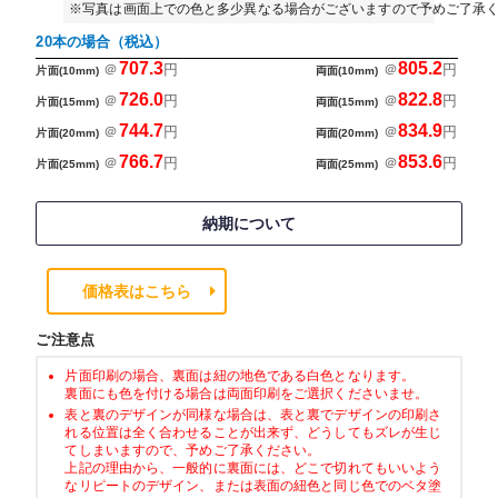
※写真は画面上での色と多少異なる場合がございますので予めご了承
20本の場合（税込）
707.3
805.2
＠
円
＠
円
片面(10mm)
両面(10mm)
726.0
822.8
＠
円
＠
円
片面(15mm)
両面(15mm)
744.7
834.9
＠
円
＠
円
片面(20mm)
両面(20mm)
766.7
853.6
＠
円
＠
円
片面(25mm)
両面(25mm)
納期について
価格表はこちら
ご注意点
片面印刷の場合、裏面は紐の地色である白色となります。
裏面にも色を付ける場合は両面印刷をご選択くださいませ。
表と裏のデザインが同様な場合は、表と裏でデザインの印刷さ
れる位置は全く合わせることが出来ず、どうしてもズレが生じ
てしまいますので、予めご了承ください。
上記の理由から、一般的に裏面には、どこで切れてもいいよう
なリピートのデザイン、または表面の紐色と同じ色でのベタ塗