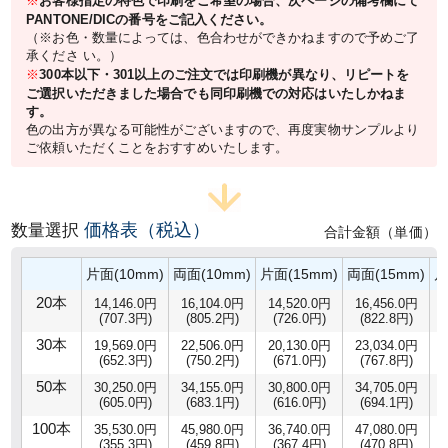
※
お客様指定の特色で印刷をご希望の場合、次ページの備考欄にて
PANTONE/DICの番号をご記入ください。
（※お色・数量によっては、色合わせができかねますので予めご了
承くださ い。）
※
300本以下・301以上のご注文では印刷機が異なり、リピートを
ご選択いただきました場合でも同印刷機での対応はいたしかねま
す。
色の出方が異なる可能性がございますので、再度実物サンプルより
ご依頼いただくことをおすすめいたします。
価格表（税込）
数量選択
合計金額（単価）
片面(10mm)
両面(10mm)
片面(15mm)
両面(15mm)
片
20本
14,146.0円
16,104.0円
14,520.0円
16,456.0円
(707.3円)
(805.2円)
(726.0円)
(822.8円)
30本
19,569.0円
22,506.0円
20,130.0円
23,034.0円
(652.3円)
(750.2円)
(671.0円)
(767.8円)
50本
30,250.0円
34,155.0円
30,800.0円
34,705.0円
(605.0円)
(683.1円)
(616.0円)
(694.1円)
100本
35,530.0円
45,980.0円
36,740.0円
47,080.0円
(355.3円)
(459.8円)
(367.4円)
(470.8円)