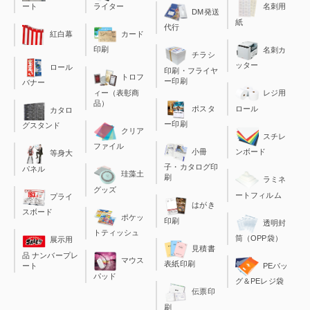
ート
ライター
名刺用
DM発送
紙
代行
カード
紅白幕
印刷
名刺カ
チラシ
ッター
ロール
印刷・フライヤ
トロフ
ー印刷
バナー
ィー（表彰商
レジ用
品）
ポスタ
ロール
カタロ
ー印刷
グスタンド
クリア
スチレ
ファイル
小冊
ンボード
等身大
子・カタログ印
パネル
珪藻土
刷
ラミネ
グッズ
ートフィルム
プライ
はがき
スボード
ポケッ
印刷
透明封
トティッシュ
筒（OPP袋）
展示用
見積書
品 ナンバープレ
マウス
表紙印刷
ート
PEバッ
パッド
グ＆PEレジ袋
伝票印
刷