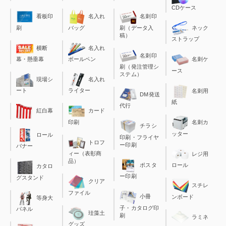
CDケース
看板印
名入れ
名刺印
刷
バッグ
刷（データ入
ネック
稿）
ストラップ
横断
名入れ
名刺印
幕・懸垂幕
ボールペン
名刺ケ
刷（発注管理シ
ース
ステム）
現場シ
名入れ
ート
ライター
名刺用
DM発送
紙
代行
カード
紅白幕
印刷
名刺カ
チラシ
ッター
ロール
印刷・フライヤ
トロフ
ー印刷
バナー
ィー（表彰商
レジ用
品）
ポスタ
ロール
カタロ
ー印刷
グスタンド
クリア
スチレ
ファイル
小冊
ンボード
等身大
子・カタログ印
パネル
珪藻土
刷
ラミネ
グッズ