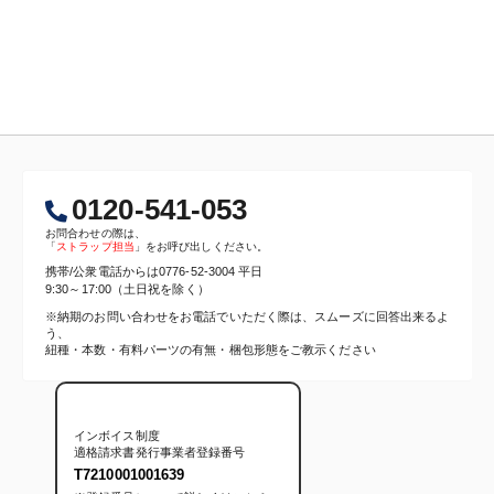
0120-541-053
お問合わせの際は、
「
ストラップ担当
」をお呼び出しください。
携帯/公衆電話からは
0776-52-3004
平日
9:30～17:00（土日祝を除く）
※納期のお問い合わせをお電話でいただく際は、スムーズに回答出来るよ
う、
紐種・本数・有料パーツの有無・梱包形態をご教示ください
インボイス制度
適格請求書発行事業者登録番号
T7210001001639