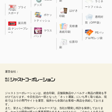
刷
ラミネ
グッズ
ートフィルム
プライ
はがき
スボード
ポケッ
印刷
透明封
トティッシュ
筒（OPP袋）
展示用
見積書
品 ナンバープレ
マウス
表紙印刷
ート
PEバッ
パッド
グ＆PEレジ袋
伝票印
刷
運営会社：
ジャストコーポレーションは、総合印刷、店舗装飾品やノベルティ商品の開発を手
がけております。今日生活の一部となった「ネット通販」にいち早く取り組み、現
在では３０の専門サイトを運営、福井から全国のお客様へ商品を供給しておりま
す。
また、皆さんご存知の”レンタルケース”は、当社が開発し特許を保持しておりま
す。ケースの開発が様々な事業展開をするきっかけとなり、「０から１を生み出