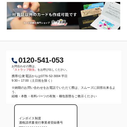
0120-541-053
お問合わせの際は、
「
ストラップ担当
」をお呼び出しください。
携帯/公衆電話からは
0776-52-3004
平日
9:30～17:00（土日祝を除く）
※納期のお問い合わせをお電話でいただく際は、スムーズに回答出来るよ
う、
紐種・本数・有料パーツの有無・梱包形態をご教示ください
インボイス制度
適格請求書発行事業者登録番号