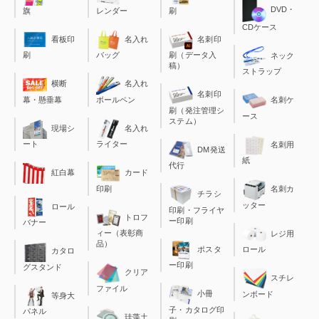
DVD・
旗
レンダー
刷
CDケース
看板印
名入れ
名刺印
刷
バッグ
刷（データ入
ネック
稿）
ストラップ
横断
名入れ
名刺印
幕・懸垂幕
ボールペン
名刺ケ
刷（発注管理シ
ース
ステム）
現場シ
名入れ
ート
ライター
名刺用
DM発送
紙
代行
カード
紅白幕
印刷
名刺カ
チラシ
ッター
ロール
印刷・フライヤ
トロフ
ー印刷
バナー
ィー（表彰商
レジ用
品）
ポスタ
ロール
カタロ
ー印刷
グスタンド
クリア
スチレ
ファイル
小冊
ンボード
等身大
子・カタログ印
パネル
珪藻土